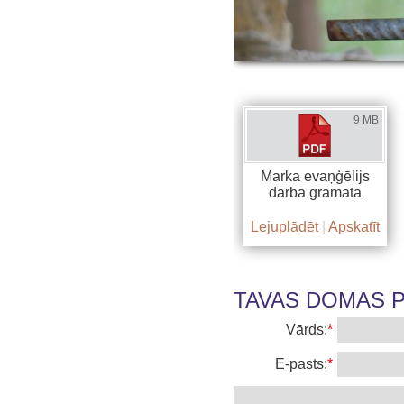
9 MB
Marka evaņģēlijs
darba grāmata
Lejuplādēt
|
Apskatīt
TAVAS DOMAS PA
Vārds:
*
E-pasts:
*