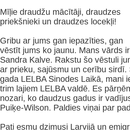
Mīļie draudžu mācītāji, draudzes
priekšnieki un draudzes locekļi!
Gribu ar jums gan iepazīties, gan
vēstīt jums ko jaunu. Mans vārds ir
Sandra Kalve. Rakstu šo vēstuli j
ar prieku, sajūsmu un cerību sirdī. 
gada LELBA Sinodes Laikā, mani ie
trim lajiem LELBA valdē. Es pārņēmu
nozari, ko daudzus gadus ir vadījus
Puiķe-Wilson. Paldies viņai par pad
Pati esmu dzimusi Larvijā un emigr