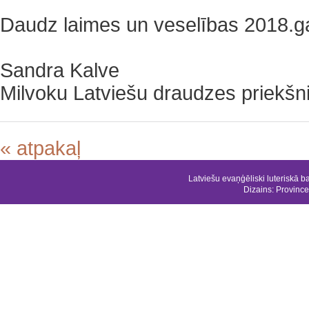
Daudz laimes un veselības 2018.g
Sandra Kalve
Milvoku Latviešu draudzes priekšn
« atpakaļ
Latviešu evaņģēliski luteriskā b
Dizains:
Province