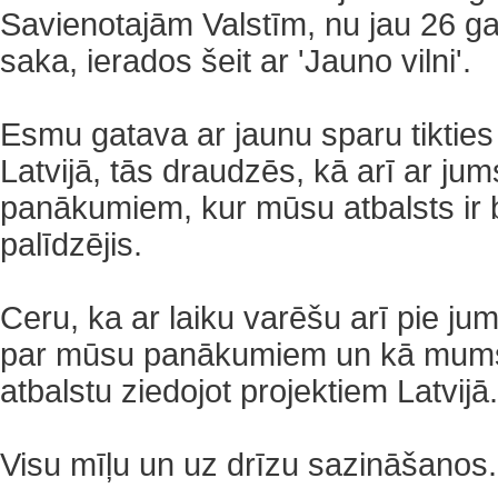
Savienotajām Valstīm, nu jau 26 g
saka, ierados šeit ar 'Jauno vilni'.
Esmu gatava ar jaunu sparu tikties
Latvijā, tās draudzēs, kā arī ar jum
panākumiem, kur mūsu atbalsts ir bi
palīdzējis.
Ceru, ka ar laiku varēšu arī pie jum
par mūsu panākumiem un kā mums i
atbalstu ziedojot projektiem Latvijā.
Visu mīļu un uz drīzu sazināšanos.