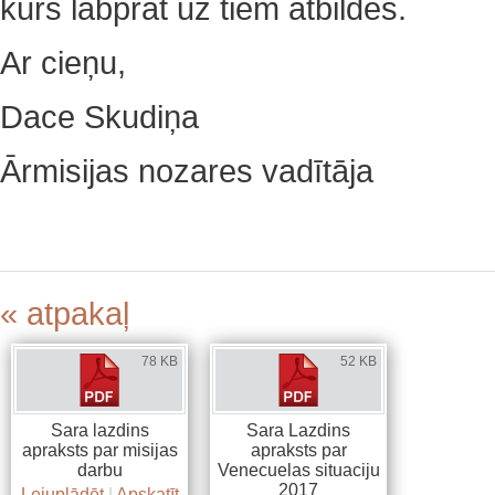
kurš labprāt uz tiem atbildēs.
Ar cieņu,
Dace Skudiņa
Ārmisijas nozares vadītāja
« atpakaļ
78 KB
52 KB
Sara lazdins
Sara Lazdins
apraksts par misijas
apraksts par
darbu
Venecuelas situaciju
2017
Lejuplādēt
|
Apskatīt