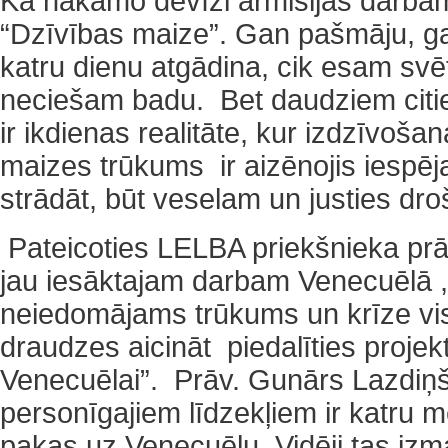
Kā nākamo devīzi ārmisijas darba
“Dzīvības maize”. Gan pašmāju, ga
katru dienu atgādina, cik esam svētī
neciešam badu. Bet daudziem citi
ir ikdienas realitāte, kur izdzīvoša
maizes trūkums ir aizēnojis iespēj
strādāt, būt veselam un justies dro
Pateicoties LELBA priekšnieka pr
jau iesāktajam darbam Venecuēlā ,
neiedomājams trūkums un krīze vi
draudzes aicināt piedalīties proje
Venecuēlai”. Prāv. Gunārs Lazdiņš
personīgajiem līdzekļiem ir katru mē
pakas uz Venecuēlu. Vidēji tas iz