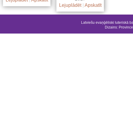
Lejuplādēt
|
Apskatīt
Latviešu evaņģēliski luteriskā b
Dizains:
Province