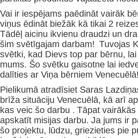
Vai ir iespējams paēdināt vairāk bē
viņus ēdināt biežāk kā tikai 2 reiz
Tādēļ aicinu ikvienu draudzi un dr
šim svētīgajam darbam! Tuvojas K
svētki, kad Dievs top par bērnu, la
mums. Šo svētku gaisotne lai ied
dalīties ar Viņa bērniem Venecuēlā
Pielikumā atradīsiet Saras Lazdiņa
brīža situāciju Venecuēlā, kā arī a
kas veic šo darbu . Tāpat vairākās 
apskatīt misijas darbu. Ja jums ir p
šo projektu, lūdzu, griezieties pie