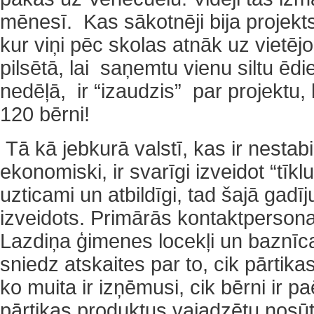
mēnesī. Kas sākotnēji bija projekts
kur viņi pēc skolas atnāk uz vietēj
pilsētā, lai saņemtu vienu siltu ēdi
nedēļā, ir “izaudzis” par projektu, k
120 bērni!
Tā kā jebkurā valstī, kas ir nestabil
ekonomiski, ir svarīgi izveidot “tīklu
uzticami un atbildīgi, tad šajā gadīj
izveidots. Primārās kontaktperson
Lazdiņa ģimenes locekļi un baznīc
sniedz atskaites par to, cik pārtik
ko muita ir izņēmusi, cik bērni ir p
pārtikas produktus vajadzētu nosū