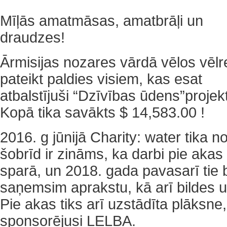
Mīļās amatmāsas, amatbrāļi un
draudzes!
Ārmisijas nozares vārdā vēlos vēlr
pateikt paldies visiem, kas esat
atbalstījuši “Dzīvības ūdens”projek
Kopā tika savākts $ 14,583.00 !
2016. g jūnijā Charity: water tika n
šobrīd ir zināms, ka darbi pie akas 
sparā, un 2018. gada pavasarī tie 
saņemsim aprakstu, kā arī bildes 
Pie akas tiks arī uzstādīta plāksne,
sponsorējusi LELBA.