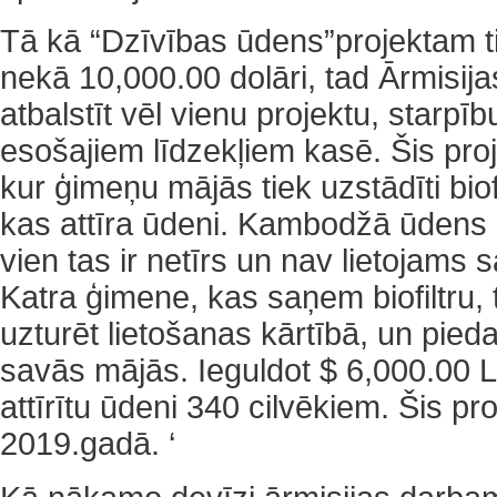
Tā kā “Dzīvības ūdens”projektam t
nekā 10,000.00 dolāri, tad Ārmisij
atbalstīt vēl vienu projektu, starpī
esošajiem līdzekļiem kasē. Šis pro
kur ģimeņu mājās tiek uzstādīti biofil
kas attīra ūdeni. Kambodžā ūdens n
vien tas ir netīrs un nav lietojams
Katra ģimene, kas saņem biofiltru, 
uzturēt lietošanas kārtībā, un pied
savās mājās. Ieguldot $ 6,000.00
attīrītu ūdeni 340 cilvēkiem. Šis pr
2019.gadā. ‘