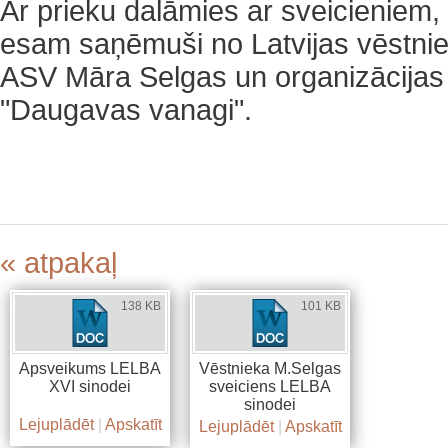
Ar prieku dalāmies ar sveicieniem,
esam saņēmuši no Latvijas vēstni
ASV Māra Selgas un organizācijas
"Daugavas vanagi".
« atpakaļ
138 KB
101 KB
Apsveikums LELBA
Vēstnieka M.Selgas
XVI sinodei
sveiciens LELBA
sinodei
Lejuplādēt
|
Apskatīt
Lejuplādēt
|
Apskatīt