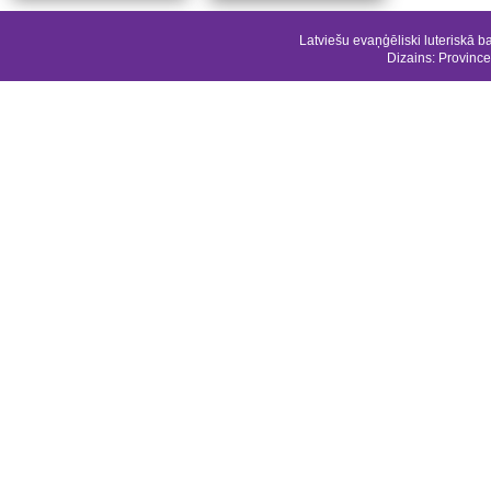
Latviešu evaņģēliski luteriskā b
Dizains:
Province