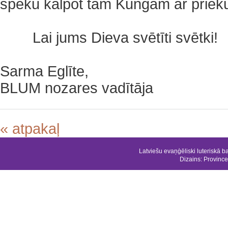
spēku kalpot tam Kungam ar priek
Lai jums Dieva svētīti svētki!
Sarma Eglīte,
BLUM nozares vadītāja
« atpakaļ
Latviešu evaņģēliski luteriskā b
Dizains:
Province