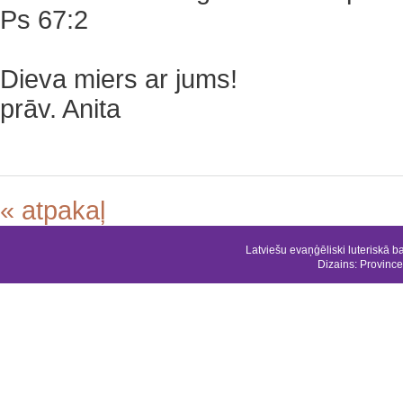
Ps 67:2
Dieva miers ar jums!
prāv. Anita
« atpakaļ
Latviešu evaņģēliski luteriskā b
Dizains:
Province