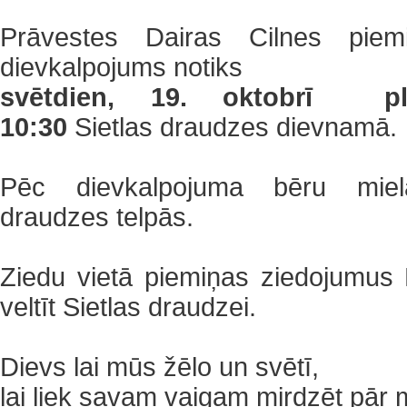
Prāvestes Dairas Cilnes piem
dievkalpojums notiks
svētdien, 19. oktobrī plk
10:30
Sietlas draudzes dievnamā.
Pēc dievkalpojuma bēru miel
draudzes telpās.
Ziedu vietā piemiņas ziedojumus 
veltīt Sietlas draudzei.
Dievs lai mūs žēlo un svētī,
lai liek savam vaigam mirdzēt pā