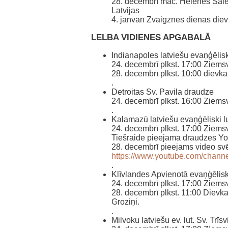
28. decembrī māc. Helēnes Sale
Latvijas
4. janvārī Zvaigznes dienas die
LELBA VIDIENES APGABALĀ
Indianapoles latviešu evaņģēlisk
24. decembrī plkst. 17:00 Ziem
28. decembrī plkst. 10:00 dievk
.
Detroitas Sv. Pavila draudze
24. decembrī plkst. 16:00 Ziem
.
Kalamazū latviešu evaņģēliski l
24. decembrī plkst. 17:00 Ziems
Tiešraide pieejama draudzes Y
28. decembrī pieejams video sv
https://www.youtube.com/cha
.
Klīvlandes Apvienotā evaņģēlisk
24. decembrī plkst. 17:00 Ziem
28. decembrī plkst. 11:00 Diev
Groziņi.
.
Milvoku latviešu ev. lut. Sv. Trī