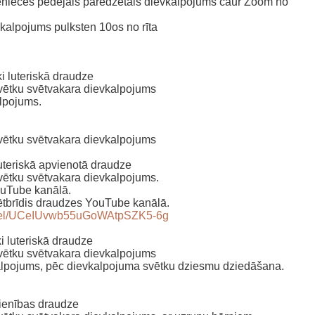
nieces pēdējais paredzētais dievkalpojums caur Zoom no
vkalpojums pulksten 10os no rīta
i luteriskā draudze
svētku svētvakara dievkalpojums
alpojums.
svētku svētvakara dievkalpojums
uteriskā apvienotā draudze
vētku svētvakara dievkalpojums.
ouTube kanālā.
ētbrīdis draudzes YouTube kanālā.
nnel/UCeIUvwb55uGoWAtpSZK5-6g
i luteriskā draudze
svētku svētvakara dievkalpojums
kalpojums, pēc dievkalpojuma svētku dziesmu dziedāšana.
svienības draudze