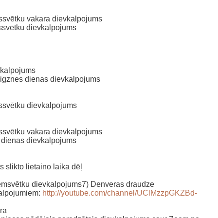
assvētku vakara dievkalpojums
assvētku dievkalpojums
vkalpojums
Zvaigznes dienas dievkalpojums
assvētku dievkalpojums
assvētku vakara dievkalpojums
s dienas dievkalpojums
slikto lietaino laika dēļ
iemsvētku dievkalpojums7) Denveras draudze
kalpojumiem:
http://youtube.com/channel/
UClMzzpGKZBd-
rā