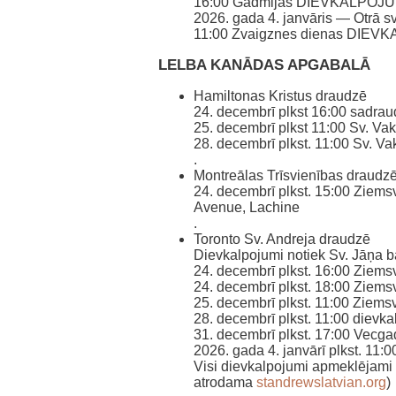
16:00 Gadmijas DIEVKALPOJUMS 
2026. gada 4. janvāris — Otrā 
11:00 Zvaigznes dienas DIE
LELBA KANĀDAS APGABALĀ
Hamiltonas Kristus draudzē
24. decembrī plkst 16:00 sadrau
25. decembrī plkst 11:00 Sv. Va
28. decembrī plkst. 11:00 Sv. V
.
Montreālas Trīsvienības draudz
24. decembrī plkst. 15:00 Ziems
Avenue, Lachine
.
Toronto Sv. Andreja draudzē
Dievkalpojumi notiek Sv. Jāņa 
24. decembrī plkst. 16:00 Ziems
24. decembrī plkst. 18:00 Ziems
25. decembrī plkst. 11:00 Ziems
28. decembrī plkst. 11:00 dievk
31. decembrī plkst. 17:00 Vecg
2026. gada 4. janvārī plkst. 11
Visi dievkalpojumi apmeklējami 
atrodama
standrewslatvian.org
)