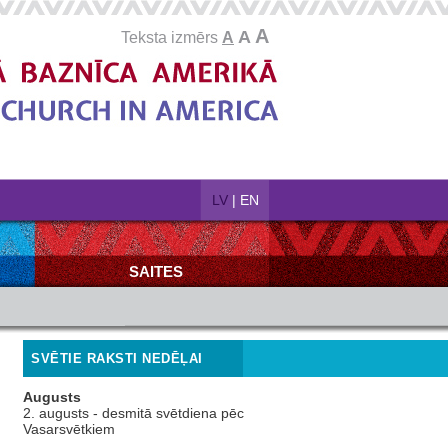
A
A
Teksta izmērs
A
LV
|
EN
SAITES
SVĒTIE RAKSTI NEDĒĻAI
Augusts
2. augusts - desmitā svētdiena pēc
Vasarsvētkiem