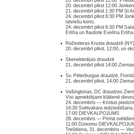
20. decembrī plkst 11:00 “Pried
20. decembrī plkst 12:00 Jonker
21. decembrī plkst 1:30 PM St A
24. decembrī plkst 6:30 PM Jonk
latviešu koris;
24. decembrī plkst 6:30 PM Salas
Erliha un flautiste Evelīna Erliha
.
Ročesteras Krusta draudzē (NY
20. decembrī plkst. 12:00, un sk
.
Skenektedijas draudzē
21. decembrī plkst 14:00 Ziemas
.
Sv. Pēterburgas draudzē, Florid
21. decembrī plkst. 14:00 Ziem
.
Vašingtonas, DC draudzes Ziems
Visi apmeklējami klātienē dievn
24. decembris — Kristus piedzi
16:30 Svētvakara iedziedāšana,
17:00 DIEVKALPOJUMS
28. decembris — Pirmā svētdie
11:00 Dziesmu DIEVKALPOJU
Trešdiena, 31. decembris — Ve