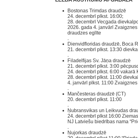
Bostonas Trimdas draudzē
24. decembrī plkst. 16:00;
28. decembrī Vecgada dievkalpoj
2026. gada 4. janvārī Zvaigznes
draudzes eglīte
.
Dienvidfloridas draudzē, Boca R
21. decembrī plkst. 13:30 dievk
.
Filadelfijas Sv. Jāņa draudzē
21. decembrī plkst. 3:00 pēcpu
24. decembrī plkst. 6:00 vakarā
28. decembrī plkst. 11:00 dievk
4. janvārī plkst. 11:00 Zvaigzn
.
Mančesteras draudzē (CT)
20. decembrī plkst. 11:00
.
Ņubransvikas un Leikvudas dra
24. decembrī plkst 16:00 Ziema
NJ Latviešu biedrības nama “Pri
.
Ņujorkas draudzē