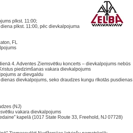
ums plkst. 11:00;
 diena plkst. 11:00, pēc dievkalpojuma
aton, FL
alpojums
sdienā 4. Adventes Ziemsvētku koncerts – dievkalpojums nebūs
Kristus piedzimšanas vakara dievkalpojums
alpojums ar dievgaldu
es dienas dievkalpojums, seko draudzes kungu rīkotās pusdienas
udzes (NJ)
ssvētku vakara dievkalpojums
edaine” kapelā (1017 State Route 33, Freehold, NJ 07728)