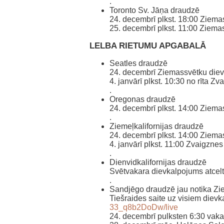
.
Toronto Sv. Jāņa draudzē
24. decembrī plkst. 18:00 Ziem
25. decembrī plkst. 11:00 Ziem
LELBA RIETUMU APGABALĀ
Seatles draudzē
24. decembrī Ziemassvētku die
4. janvārī plkst. 10:30 no rīta 
.
Oregonas draudzē
24. decembrī plkst. 14:00 Ziem
.
Ziemeļkalifornijas draudzē
24. decembrī plkst. 14:00 Ziem
4. janvārī plkst. 11:00 Zvaigzne
.
Dienvidkalifornijas draudzē
Svētvakara dievkalpojums atcelts 
.
Sandjēgo draudzē jau notika Z
Tiešraides saite uz visiem diev
33_q8b2DoDw/live
24. decembrī pulksten 6:30 vaka