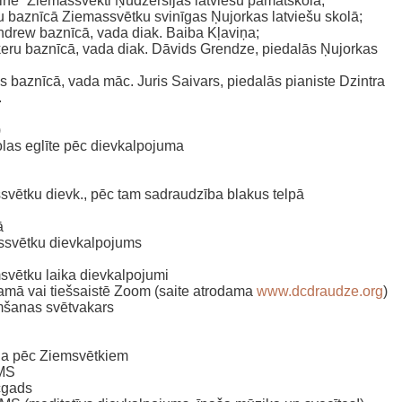
ainē” Ziemassvēkti Ņudžersijas latviešu pamatskolā;
u baznīcā Ziemassvētku svinīgas Ņujorkas latviešu skolā;
ndrew baznīcā, vada diak. Baiba Kļaviņa;
eru baznīcā, vada diak. Dāvids Grendze, piedalās Ņujorkas
 baznīcā, vada māc. Juris Saivars, piedalās pianiste Dzintra
.
)
olas eglīte pēc dievkalpojuma
svētku dievk., pēc tam sadraudzība blakus telpā
ā
assvētku dievkalpojums
vētku laika dievkalpojumi
amā vai tiešsaistē Zoom (saite atrodama
www.dcdraudze.org
)
mšanas svētvakars
na pēc Ziemsvētkiem
MS
cgads