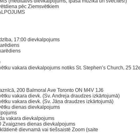
(meditatīvs dievkalpojums, īpaša mūzika un svecītes!)
svētdiena pēc Ziemsvētkiem
VKALPOJUMS
dzība, 17:00 dievkalpojums
karēdiens
akarēdiens
ē
vētku vakara dievkalpojums notiks St. Stephen’s Church, 25 12
baznīcā, 200 Balmoral Ave Toronto ON M4V 1J6
vētku vakara dievk. (Sv. Andreja draudzes izkārtojumā)
vētku vakara dievk. (Sv. Jāņa draudzes izkārtojumā)
vētku dienas dievkalpojums
alpojums
ada vakara dievkalpojums
:00 Zvaigznes dienas dievkalpojums
klātienē dievnamā vai tiešsaistē Zoom (saite