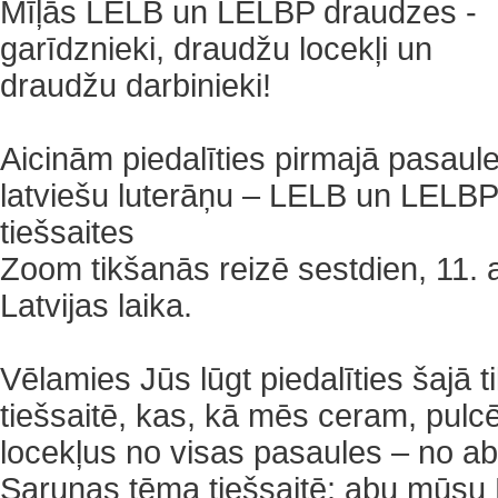
Mīļās LELB un LELBP draudzes -
garīdznieki, draudžu locekļi un
draudžu darbinieki!
Aicinām piedalīties pirmajā pasaul
latviešu luterāņu – LELB un LELBP
tiešsaites
Zoom tikšanās reizē sestdien, 11. ap
Latvijas laika.
Vēlamies Jūs lūgt piedalīties šajā 
tiešsaitē, kas, kā mēs ceram, pulc
locekļus no visas pasaules – no 
Sarunas tēma tiešsaitē: abu mūsu