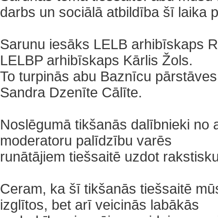
darbs un sociālā atbildība šī laika 
Sarunu iesāks LELB arhibīskaps R
LELBP arhibīskaps Kārlis Žols.
To turpinās abu Baznīcu pārstāves 
Sandra Dzenīte Cālīte.
‌Noslēgumā tikšanās dalībnieki n
moderatoru palīdzību varēs
runātājiem tiešsaitē uzdot rakstisk
‌Ceram, ka šī tikšanās tiešsaitē mūs
izglītos, bet arī veicinās labākās