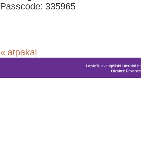
Passcode: 335965
« atpakaļ
Latviešu evaņģēliski luteriskā b
Dizains:
Province