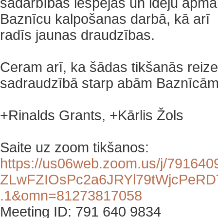
sadarbības iespējas un ideju apm
Baznīcu kalpošanas darbā, kā arī
radīs jaunas draudzības.
‌Ceram arī, ka šādas tikšanās reizes
sadraudzībā starp abām Baznīcām 
+Rinalds Grants, +Kārlis Žols
Saite uz zoom tikšanos:
https://us06web.zoom.us/j/
791640
ZLwFZIOsPc2a6JRYl79tWjcPeRD
.1&omn=81273817058
Meeting ID: 791 640 9834