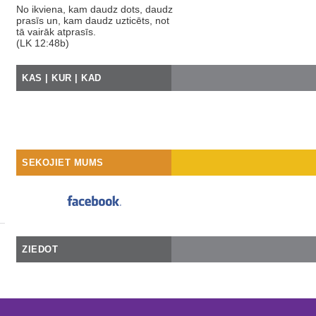
No ikviena, kam daudz dots, daudz
prasīs un, kam daudz uzticēts, not
tā vairāk atprasīs.
(LK 12:48b)
KAS | KUR | KAD
SEKOJIET MUMS
ZIEDOT