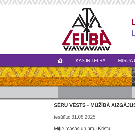
KAS IR LELBA
MISIJA 
SĒRU VĒSTS - MŪŽĪBĀ AIZGĀJU
iesūtīts: 31.08.2025
Mīļie māsas un brāļi Kristū!