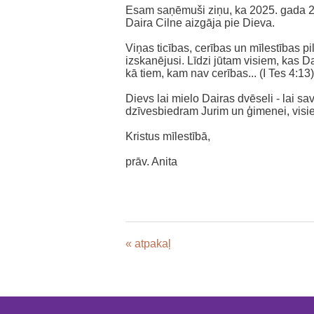
‌Esam saņēmuši ziņu, ka 2025. gada 2
Daira Cilne aizgāja pie Dieva.
‌Viņas ticības, cerības un mīlestības p
izskanējusi. Līdzi jūtam visiem, kas D
kā tiem, kam nav cerības... (I Tes 4:13)
‌Dievs lai mielo Dairas dvēseli - lai s
dzīvesbiedram Jurim un ģimenei, visi
‌Kristus mīlestībā,
‌prāv. Anita
« atpakaļ