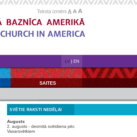
A
A
Teksta izmērs
A
LV
|
EN
SAITES
SVĒTIE RAKSTI NEDĒĻAI
Augusts
2. augusts - desmitā svētdiena pēc
Vasarsvētkiem