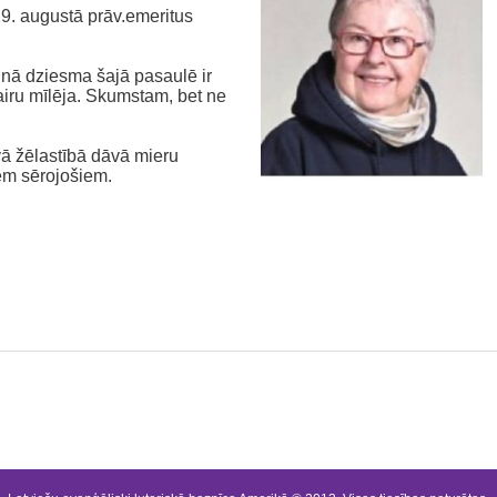
9. augustā prāv.emeritus
ilnā dziesma šajā pasaulē ir
airu mīlēja. Skumstam, bet ne
avā žēlastībā dāvā mieru
em sērojošiem.