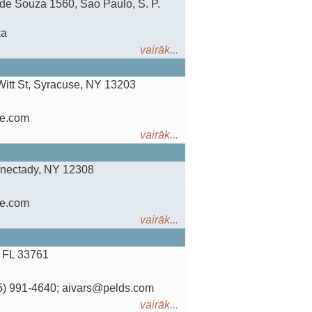
 de Souza 1560, Sao Paulo, S. P.
ka
vairāk...
Witt St, Syracuse, NY 13203
me.com
vairāk...
enectady, NY 12308
me.com
vairāk...
, FL 33761
515) 991-4640; aivars@pelds.com
vairāk...