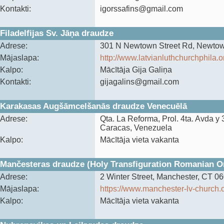
Kontakti:
igorssafins@gmail.com
Filadelfijas Sv. Jāņa draudze
Adrese:
301 N Newtown Street Rd, Newto
Mājaslapa:
http://www.latvianluthchurchphila.o
Kalpo:
Mācītāja Gija Galiņa
Kontakti:
gijagalins@gmail.com
Karakasas Augšāmcelšanās draudze Venecuēlā
Adrese:
‍Qta. La Reforma, Prol. 4ta. Avda y
Caracas, Venezuela
Kalpo:
Mācītāja vieta vakanta
Mančesteras draudze (Holy Transfiguration Romanian O
Adrese:
2 Winter Street, Manchester, CT 0
Mājaslapa:
https://www.manchester-lv-church.
Kalpo:
Mācītāja vieta vakanta