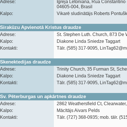
Adrese:
Igreja Letoniana‍, Rua Constantino
04605-004, Brasil
Kalpo:
Vikarē sludinātājs Roberts Pontuš
Sirakūzu Apvienotā Kristus draudze
Adrese:
St. Stephen Luth. Church, 873 De 
Kalpo:
Diakone Linda Sniedze Taggart
Kontakti:
Tālr. (585) 317-9095, LinTag62@
Skenektedijas draudze
Adrese:
Trinity Church, 35 Furman St, Sch
Kalpo:
Diakone Linda Sniedze Taggart
Kontakti:
Tālr. (585) 317-9095, LinTag62@
Sv. Pēterburgas un apkārtnes draudze
Adrese:
2862 Weathersfield Ct, Clearwater
Kalpo:
Mācītājs Aivars Pelds
Kontakti:
Tālr. (727) 368-0935; mob. tālr. (