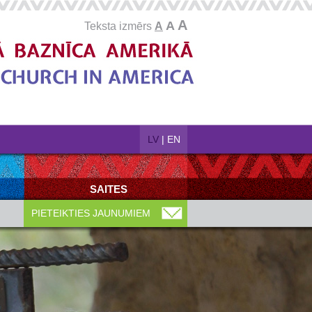
A
A
Teksta izmērs
A
LV
|
EN
SAITES
PIETEIKTIES JAUNUMIEM