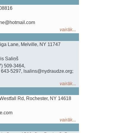
 08816
cane@hotmail.com
vairāk...
Riga Lane, Melville, NY 11747
is Saliņš
17) 509-3464,
) 643-5297, lsalins@nydraudze.org;
vairāk...
Westfall Rd, Rochester, NY 14618
me.com
vairāk...