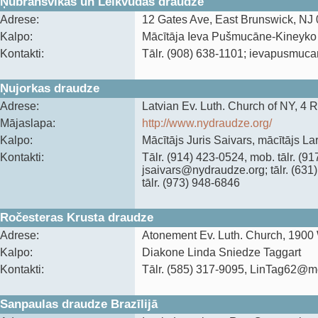
Ņubransvikas un Leikvudas draudze
Adrese:
12 Gates Ave, East Brunswick, NJ
Kalpo:
Mācītāja Ieva Pušmucāne-Kineyko
Kontakti:
Tālr. (908) 638-1101; ‍ievapusmu
Ņujorkas draudze
Adrese:
Latvian Ev. Luth. Church of NY, 4 
Mājaslapa:
http://www.nydraudze.org/
Kalpo:
Mācītājs Juris Saivars, mācītājs Lar
Kontakti:
‍Tālr. (914) 423-0524, mob. tālr. (9
jsaivars@nydraudze.org; tālr. (631
‍tālr. (973) 948-6846
Ročesteras Krusta draudze
Adrese:
Atonement Ev. Luth. Church, 1900 
Kalpo:
Diakone Linda Sniedze Taggart
Kontakti:
Tālr. (585) 317-9095, LinTag62@
Sanpaulas draudze Brazīlijā