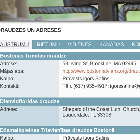
DRAUDZES UN ADRESES
AUSTRUMU
RIETUMU
VIDIENES
KANĀDAS
KO
Bostonas Trimdas draudze
Adrese:
58 Irving St, Brookline, MA 02445
Mājaslapa:
http://www.bostonlatvians.org/drau
Kalpo:
Prāvests Igors Safins
Kontakti:
Tālr. (617) 935-4917; igorssafins
Dienvidfloridas draudze
Adrese:
Shepard of the Coast Luth. Church
Lauderdale, FL 33308
Džamaikpleinas Trīsvienības draudze Bostonā
Kalpo:
Prāvests Igors Safins