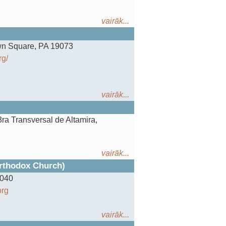
vairāk...
wn Square, PA 19073
rg/
vairāk...
 3ra Transversal de Altamira,
vairāk...
rthodox Church)
6040
org
vairāk...