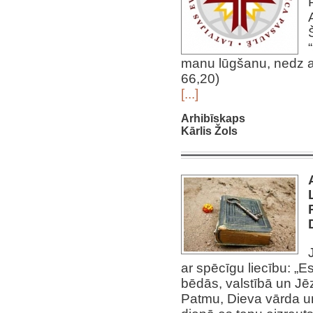
manu lūgšanu, nedz at
66,20)
[...]
Arhibīskaps
Kārlis Žols
ar spēcīgu liecību: „Es
bēdās, valstībā un Jēz
Patmu, Dieva vārda u