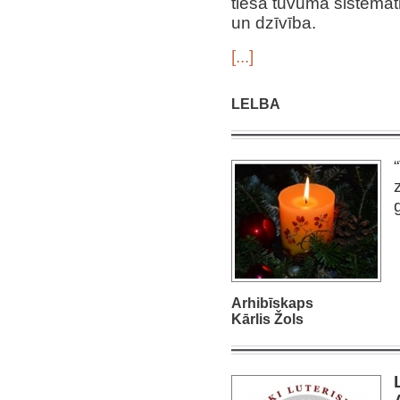
tiešā tuvumā sistemāti
un dzīvība.
[...]
LELBA
Arhibīskaps
Kārlis Žols