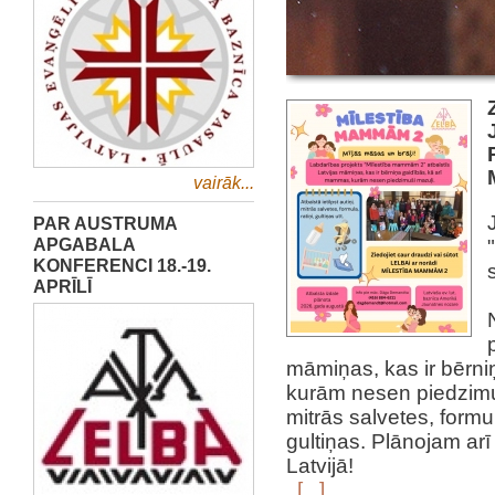
vairāk...
PAR AUSTRUMA
APGABALA
KONFERENCI 18.-19.
APRĪLĪ
māmiņas, kas ir bērni
kurām nesen piedzimuši
mitrās salvetes, formul
gultiņas. Plānojam arī
Latvijā!
[...]