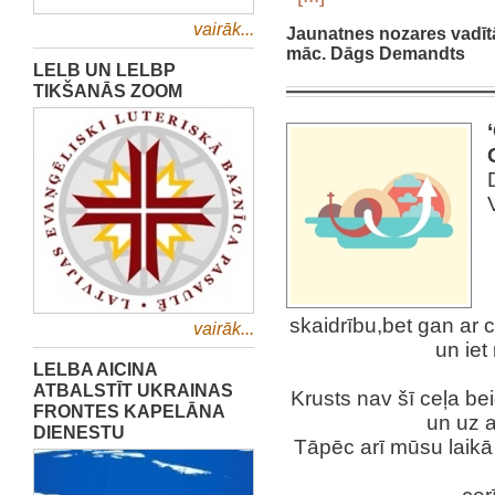
vairāk...
Jaunatnes nozares vadīt
māc. Dāgs Demandts
LELB UN LELBP
TIKŠANĀS ZOOM
skaidrību,bet gan ar c
vairāk...
un iet
LELBA AICINA
ATBALSTĪT UKRAINAS
Krusts nav šī ceļa bei
FRONTES KAPELĀNA
un uz a
DIENESTU
Tāpēc arī mūsu laikā