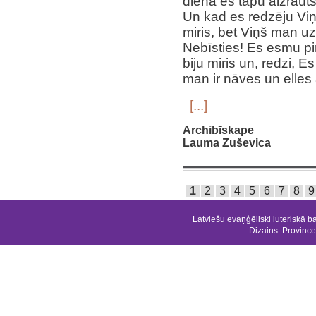
dienā es tapu aizrauts
Un kad es redzēju Viņ
miris, bet Viņš man u
Nebīsties! Es esmu pi
biju miris un, redzi,
man ir nāves un elles 
[...]
Archibīskape
Lauma Zuševica
1
2
3
4
5
6
7
8
9
Latviešu evaņģēliski luteriskā b
Dizains:
Province