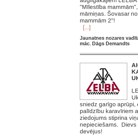
auglīgākajiem LELBA 
"Mīlestība mammām", 
māmiņas. Šovasar nori
mammām 2"!
[...]
Jaunatnes nozares vadīt
māc. Dāgs Demandts
A
K
U
LE
Uk
sniedz garīgo aprūpi
palīdzību karavīriem 
ziedojums stiprina viņa
nepieciešams. Dievs 
devējus!