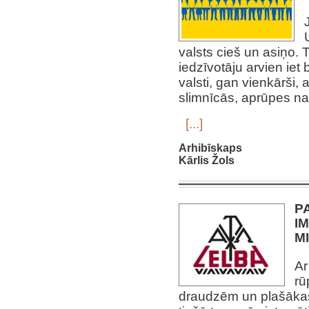
valsts cieš un asiņo.
iedzīvotāju arvien iet
valsti, gan vienkārši,
slimnīcās, aprūpes na
[...]
Arhibīskaps
Kārlis Žols
P
I
M
Ar
rū
draudzēm un plašākas