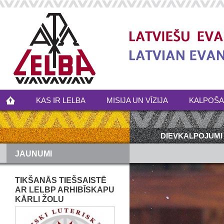
KAS IR LELBA
MISIJA UN VĪZIJA
KALPOŠ
DIEVKALPOJUMI
JAUNUMI
TIKŠANĀS TIEŠSAISTĒ
AR LELBP ARHIBĪSKAPU
KĀRLI ŽOLU