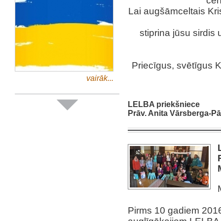
cer
Lai augšāmceltais Kris
stiprina jūsu sirdi
Priecīgus, svētīgus 
vairāk...
LELBA priekšniece
Prāv. Anita Vārsberga-P
Pirms 10 gadiem 2016.