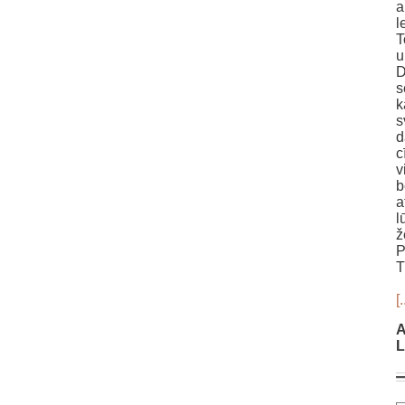
a
l
T
u
D
s
k
s
d
c
v
b
a
l
ž
P
T
[.
A
L