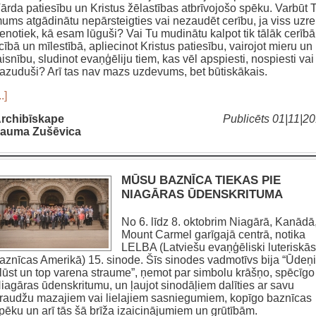
ārda patiesību un Kristus žēlastības atbrīvojošo spēku. Varbūt 
ums atgādinātu nepārsteigties vai nezaudēt cerību, ja viss uzre
enotiek, kā esam lūguši? Vai Tu mudinātu kalpot tik tālāk cerībā
icībā un mīlestībā, apliecinot Kristus patiesību, vairojot mieru un
aisnību, sludinot evaņģēliju tiem, kas vēl apspiesti, nospiesti vai
azuduši? Arī tas nav mazs uzdevums, bet būtiskākais.
..]
rchibīskape
Publicēts 01|11|2
auma Zušēvica
MŪSU BAZNĪCA TIEKAS PIE
NIAGĀRAS ŪDENSKRITUMA
No 6. līdz 8. oktobrim Niagārā, Kanādā
Mount Carmel garīgajā centrā, notika
LELBA (Latviešu evaņģēliski luteriskās
aznīcas Amerikā) 15. sinode. Šīs sinodes vadmotīvs bija “Ūdeņi
lūst un top varena straume”, ņemot par simbolu krāšņo, spēcīgo
iagāras ūdenskritumu, un ļaujot sinodāļiem dalīties ar savu
raudžu mazajiem vai lielajiem sasniegumiem, kopīgo baznīcas
pēku un arī tās šā brīža izaicinājumiem un grūtībām.