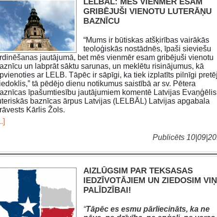
LELBĀL: MĒS VIENMĒR ESAM
GRIBĒJUŠI VIENOTU LUTERĀŅU
BAZNĪCU
“Mums ir būtiskas atšķirības vairākās
teoloģiskās nostādnēs, īpaši sieviešu
rdinēšanas jautājumā, bet mēs vienmēr esam gribējuši vienotu
aznīcu un labprāt sāktu sarunas, un meklētu risinājumus, kā
pvienoties ar LELB. Tāpēc ir sāpīgi, ka tiek izplatīts pilnīgi pretē
iedoklis,” tā pēdējo dienu notikumus saistībā ar sv. Pētera
aznīcas īpašumtiesību jautājumiem komentē Latvijas Evaņģēlis
uteriskās baznīcas ārpus Latvijas (LELBĀL) Latvijas apgabala
rāvests Kārlis Žols.
..]
Publicēts 10|09|2
AIZLŪGSIM PAR TEKSASAS
IEDZĪVOTĀJIEM UN ZIEDOSIM VI
PALĪDZĪBAI!
“
Tāpēc es esmu pārliecināts, ka ne