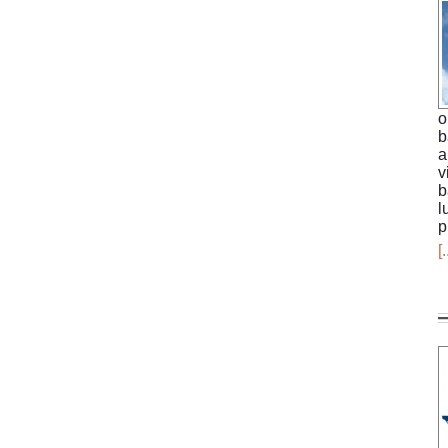
o
b
a
v
b
l
p
[.