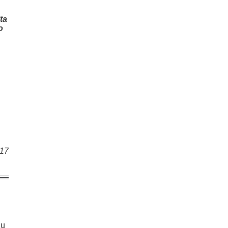
ta
o
017
žu