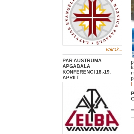
vairāk...
PAR AUSTRUMA
p
APGABALA
k
KONFERENCI 18.-19.
m
APRĪLĪ
p
[.
P
G