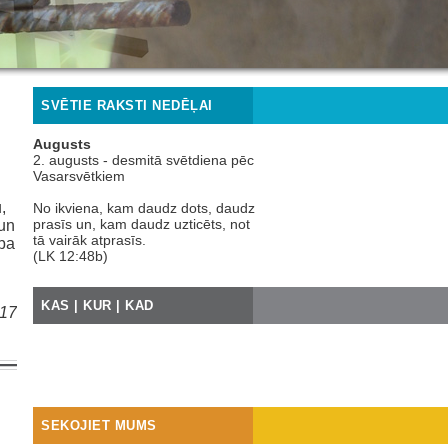
SVĒTIE RAKSTI NEDĒĻAI
Augusts
2. augusts - desmitā svētdiena pēc
Vasarsvētkiem
,
No ikviena, kam daudz dots, daudz
prasīs un, kam daudz uzticēts, not
un
tā vairāk atprasīs.
ība
(LK 12:48b)
KAS | KUR | KAD
017
SEKOJIET MUMS