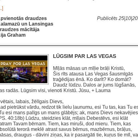
..]
pvienotās draudzes
Publicēts 25|10|2
alamazū un Lansingas
raudzes mācītāja
ija Graham
LŪGSIM PAR LAS VEGAS
Mīļās māsas un mīļie brāļi Kristū,
Šis rīts atausa Las Vegas šausmīgās
traģēdijas ēnā. Ko darīt? Ko domāt?
Daudz lūdzu. Dalos ar jums lūgšanās,
as radās. Lūgsim visi, vienoti Kristū. Jūsu, + Lauma
vētais, labais, žēlīgais Dievs,
ad pietrūkst vārdu, redzot tik lielu ļaunumu, esi Tu tas, kas Tu es
Tu esi mans palīgs un mans glābējs; ak, mans Dievs nekavējies
PS. 40:18b) Lūdzu, steidzies klāt, mīļais Debestēvs, esi klāt
atram Tavam bērnam. Tiem, kas miruši, dod mieru. Tiem, kas
bsolūtā terorā meklē atrast savus bērnus, mazbērnus, brāļus,
āsas, draugus - dāvini ziņas, ka ir pasargāti tie, kuŗus tie mīl, va