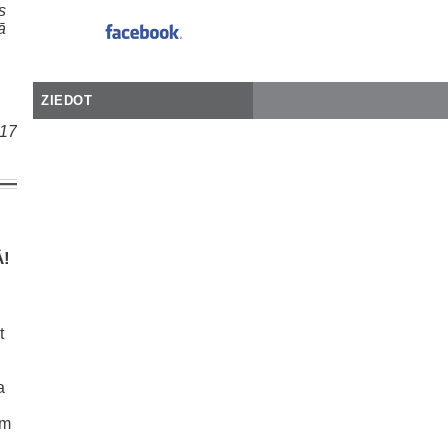
s
ā
ZIEDOT
017
Ā!
t
a
ām