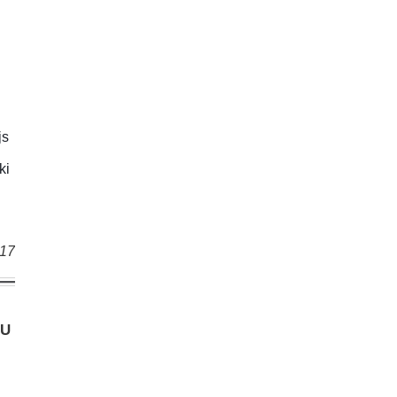
js
ki
017
ŅU