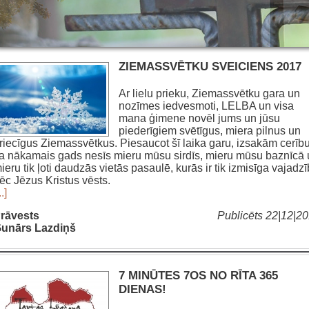
ZIEMASSVĒTKU SVEICIENS 2017
Ar lielu prieku, Ziemassvētku gara un
nozīmes iedvesmoti, LELBA un visa
mana ģimene novēl jums un jūsu
piederīgiem svētīgus, miera pilnus un
riecīgus Ziemassvētkus. Piesaucot šī laika garu, izsakām cerību
a nākamais gads nesīs mieru mūsu sirdīs, mieru mūsu baznīcā 
ieru tik ļoti daudzās vietās pasaulē, kurās ir tik izmisīga vajadz
ēc Jēzus Kristus vēsts.
..]
rāvests
Publicēts 22|12|2
unārs Lazdiņš
7 MINŪTES 7OS NO RĪTA 365
DIENAS!