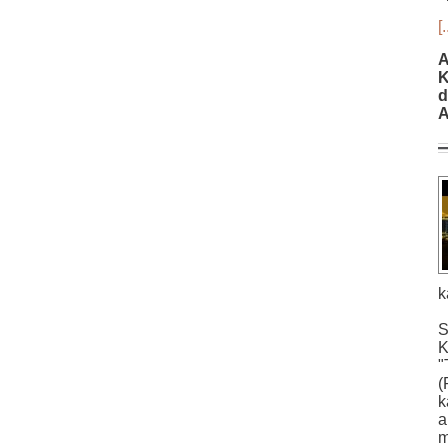
[.
A
K
d
A
k
S
K
"
(
k
a
m