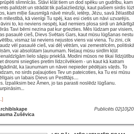
prūpēti slimnīcās. Stāvi klāt tiem un dod spēku un gudrību, kam
emts palīdzēt un strādāt tik pašaizliedzīgi, kaut pašiem sirdis lūzt
os, kam mīļie šausmīgā nāvē miruši, ietērp, Jēzu, savā žēlastīb
n mīlestībā, kā vienīgi Tu spēj, kas esi cietis un nāvi uzvarējis.
āvini to, ko neviens nespēj, kad nemiers plosa sirdi un ārkārtīg
ērās Tavi bērni nezina pat kur griezties. Mēs lūdzam par visiem,
as pasaulē cieš, Dievs Svētais Gars, kaut mūsu lūgšanas nestu
vētību, vismaz lai neviens nejustos viens vai viena. Tu zini, cik
audz vēl pasaulē cieš, vai dēļ vētrām, vai zemestrīcēm, politis
īņām, vai absolūtam ļaunumam. Neļauj mūsu sirdīm kļūt
ienaldzīgām lielo sāpju priekšā. Modini mūsos ne tikai līdzjūtību
et drosmi sniegties pretīm līdzcilvēkiem - un kaut kā katram
tgādināt, ka ļaunumam un nāvei nepieder pēdējais vāŗds. To
ūdzam, no sirds paļaujoties Tev un pateicoties, ka Tu esi mūsu
ēlīgais un labais Dievs un Pestītājs....
s. Izpaliksim bez Āmen, jo tas parasti noslēdz lūgšanu.
urpināsim...
..]
rchibīskape
Publicēts 02|10|2
auma Zušēvica