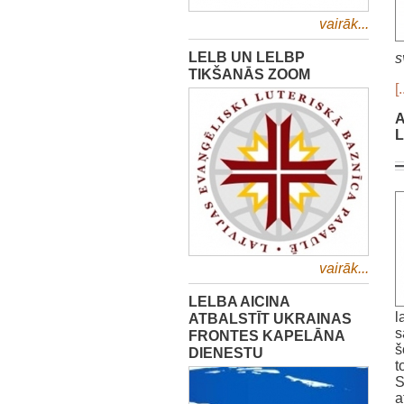
vairāk...
LELB UN LELBP
s
TIKŠANĀS ZOOM
[.
A
L
vairāk...
LELBA AICINA
l
ATBALSTĪT UKRAINAS
s
FRONTES KAPELĀNA
š
DIENESTU
t
S
a