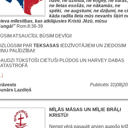
nāve, ne dzīvība, ne eņģeļi, ne varas,
ne lietas esošās, ne nākamās, ne
spēki, ne augstumi, ne dziļumi, ne ci
kāda radīta lieta mūs nevarēs šķirt n
ieva mīlestības, kas atklājusies Kristū Jēzū, mūsu
ungā!”
Rom.8:38-39
ŪSIM ATSAUCĪGI, BŪSIM DEVĪGI!
IZLŪGSIM PAR
TEKSASAS
IEDZĪVOTĀJIEM UN ZIEDOSIM
IŅU PALĪDZĪBAI!
AUDZI TŪKSTOŠI CIETUŠI PLŪDOS UN HARVEY DABAS
KATASTROFĀ
..]
rāvests
Publicēts 31|08|2
unārs Lazdiņš
MĪĻĀS MĀSAS UN MĪĻIE BRĀĻI
KRISTŪ!
Ņemot vērā pasaulē arvien augošo krī