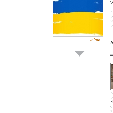
V
m
n
t
t
p
[.
vairāk...
A
L
b
p
N
d
s