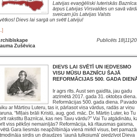
Latvijas evaņģēliski luteriskās Baznīca
ārpus Latvijas Virsvaldes
un savā vārd
sveicam jūs Latvijas Valsts
vētkos!
Dievs lai sargā un svētī Latviju!
..]
rchibīskape
Publicēts 18|11|2
auma Zušēvica
DIEVS LAI SVĒTĪ UN IEDVESMO
VISU MŪSU BAZNĪCU ŠAJĀ
REFORMĀCIJAS 500. GADA DIEN
Ir agrs rīts. Aust sen gaidīta, jau gadu
atzīmētā 2017. gada 31. oktobŗa diena.
Reformācijas 500. gada diena. Pavado
aiku ar Mārtiņu Luteru, tas ir, pārlasot viņa vārdus, radās ar viņu
aruna. “Mīļais brāli Kristū, aug. god. māc. Dr. Mārtiņ Luter, ko Tu
orīt rakstītu Baznīcai, kas nes Tavu vārdu?” Vai Tu atgādinātu, k
orīt viss pēkšņi nemainījās? Reformācija, kā rītausmas gaisma,
vētā Gara liesmās neapžilbināja vienā mirklī visus, bet pamaz
tmodināja sirdis un draudzes ‘jaunā tulkojumā’ piedzīvot Dieva