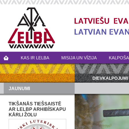
KAS IR LELBA
MISIJA UN VĪZIJA
KALPOŠ
DIEVKALPOJUMI
JAUNUMI
TIKŠANĀS TIEŠSAISTĒ
AR LELBP ARHIBĪSKAPU
KĀRLI ŽOLU