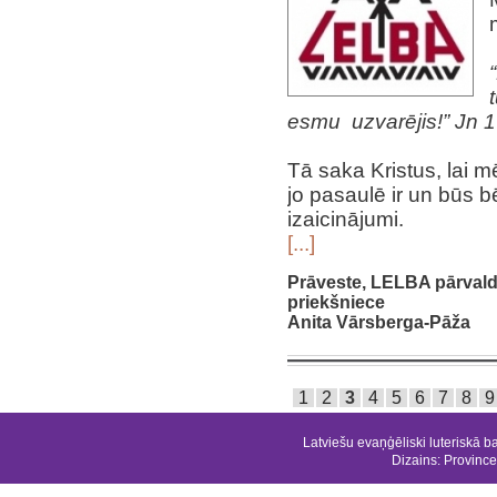
esmu uzvarējis!” Jn 
Tā saka Kristus, lai 
jo pasaulē ir un būs 
izaicinājumi.
[...]
Prāveste, LELBA pārval
priekšniece
Anita Vārsberga-Pāža
1
2
3
4
5
6
7
8
9
Latviešu evaņģēliski luteriskā b
Dizains:
Province