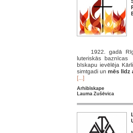
1922. gadā Rīg
luteriskās baznīcas
bīskapu ievēlēja Kārl
simtgadi un
mēs līdz 
[...]
Arhibīskape
Lauma Zušēvica