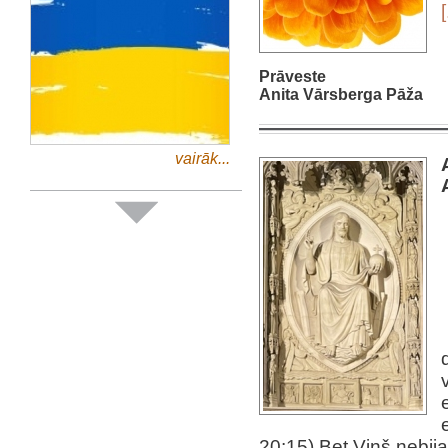
[
Prāveste
Anita Vārsberga Pāža
vairāk...
20:15) Bet Viņš nebija