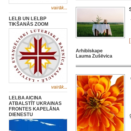
vairāk...
LELB UN LELBP
TIKŠANĀS ZOOM
[
Arhibīskape
Lauma Zušēvica
vairāk...
LELBA AICINA
ATBALSTĪT UKRAINAS
FRONTES KAPELĀNA
DIENESTU