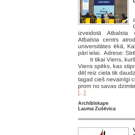
izveidotā Atbalsta 
Atbalsta centrs atr
universitātes ēkā, K
pāri ielai. Adrese: St
Ir tikai Viens, kur
Viens spēks, kas stip
dēļ reiz cieta tik daud
tagad cieš nevainīgi ci
prom no savas dzimt
[...]
Archibīskape
Lauma Zušēvica