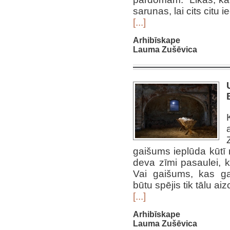
sarunas, lai cits citu i
[...]
Arhibīskape
Lauma Zušēvica
gaišums ieplūda kūtī 
deva zīmi pasaulei, k
Vai gaišums, kas ga
būtu spējis tik tālu ai
[...]
Arhibīskape
Lauma Zušēvica