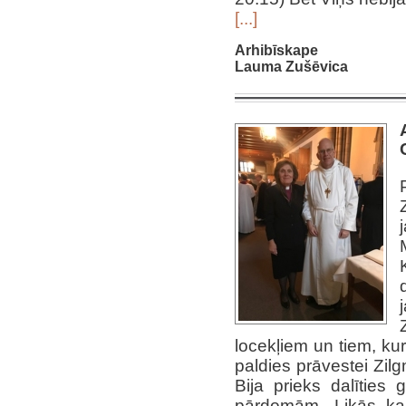
[...]
Arhibīskape
Lauma Zušēvica
locekļiem un tiem, ku
paldies prāvestei Zilg
Bija prieks dalīties
pārdomām. Likās, ka 