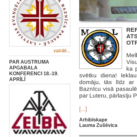
RE
AT
OT
vairāk...
Melb
Visu
PAR AUSTRUMA
APGABALA
ka 
KONFERENCI 18.-19.
svētku diena! Iekla
APRĪLĪ
domāju, tās līdz ar
Baznīcu visā pasaul
par Luteru, pārlasīju 
[...]
Arhibīskape
Lauma Zušēvica