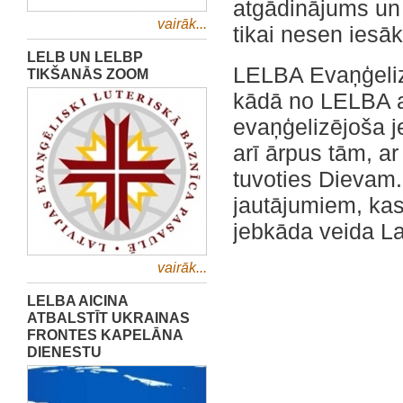
atgādinājums un 
vairāk...
tikai nesen iesāk
LELB UN LELBP
LELBA Evaņģeliz
TIKŠANĀS ZOOM
kādā no LELBA ap
evaņģelizējoša 
arī ārpus tām, ar
tuvoties Dievam.
jautājumiem, kas
jebkāda veida La
vairāk...
LELBA AICINA
ATBALSTĪT UKRAINAS
FRONTES KAPELĀNA
DIENESTU