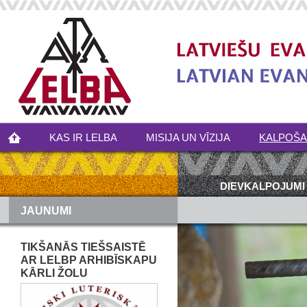
KAS IR LELBA
MISIJA UN VĪZIJA
KALPOŠ
DIEVKALPOJUMI
JAUNUMI
TIKŠANĀS TIEŠSAISTĒ
AR LELBP ARHIBĪSKAPU
KĀRLI ŽOLU