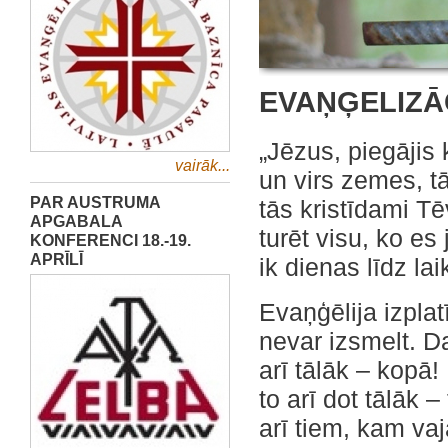
EVAŅĢELIZĀ
„Jēzus, piegājis 
vairāk...
un virs zemes, t
PAR AUSTRUMA
tās kristīdami T
APGABALA
turēt visu, ko e
KONFERENCI 18.-19.
APRĪLĪ
ik dienas līdz la
Evaņģēlija izplat
nevar izsmelt. D
arī tālāk – kopā! 
to arī dot tālāk 
arī tiem, kam va