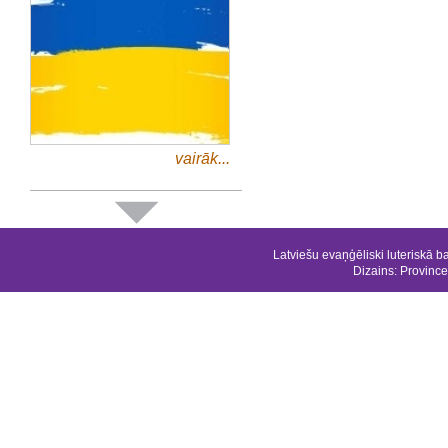
vairāk...
Latviešu evaņģēliski luteriskā b
Dizains:
Province