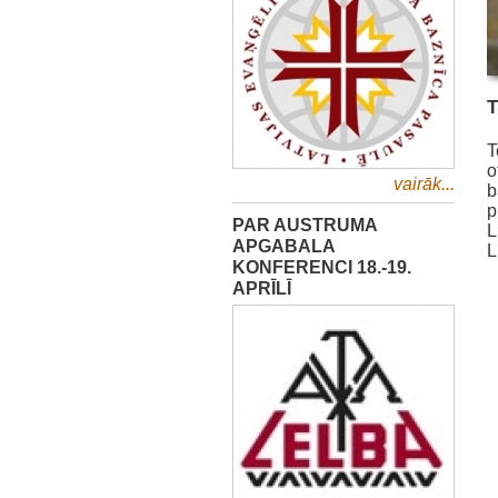
T
o
vairāk...
b
p
PAR AUSTRUMA
L
APGABALA
L
KONFERENCI 18.-19.
APRĪLĪ