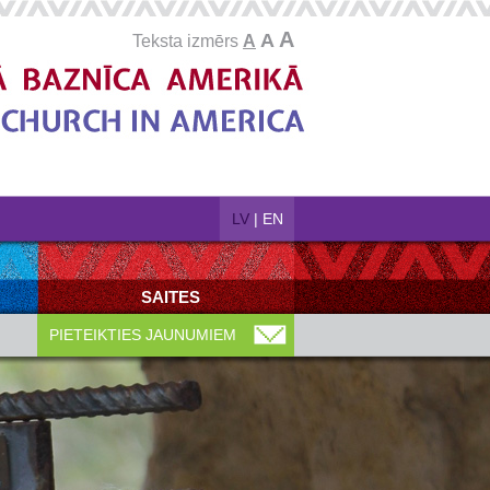
A
A
Teksta izmērs
A
LV
|
EN
SAITES
PIETEIKTIES JAUNUMIEM