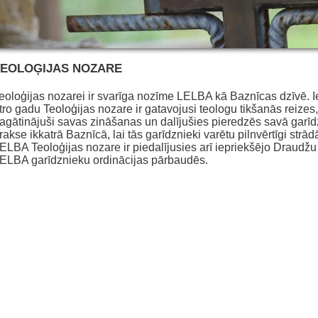
TEOLOĢIJAS NOZARE
eoloģijas nozarei ir svarīga nozīme LELBA kā Baznīcas dzīvē. 
tro gadu Teoloģijas nozare ir gatavojusi teologu tikšanās reizes
agātinājuši savas zināšanas un dalījušies pieredzēs savā garīd
rakse ikkatrā Baznīcā, lai tās garīdznieki varētu pilnvērtīgi strād
ELBA Teoloģijas nozare ir piedalījusies arī iepriekšējo Draudžu
ELBA garīdznieku ordinācijas pārbaudēs.