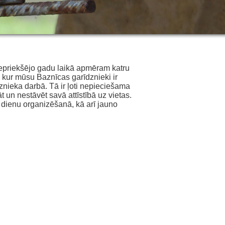
Iepriekšējo gadu laikā apmēram katru
, kur mūsu Baznīcas garīdznieki ir
znieka darbā. Tā ir ļoti nepieciešama
āt un nestāvēt savā attīstībā uz vietas.
 dienu organizēšanā, kā arī jauno