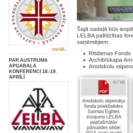
Šajā sadaļā būs iespēj
LELBA palīdzības fond
saņēmējiem.
vairāk...
Rītdienas Fonds
Archibīskapa Arn
PAR AUSTRUMA
APGABALA
Arodskolu stipend
KONFERENCI 18.-19.
APRĪLĪ
417 KB
Arodskolu stipendiju
fonda priekšsēdes
Sarmas Eglītes
ziņojums LELBA
paplašinātās
pārvaldes sēdei
2014. gada martā