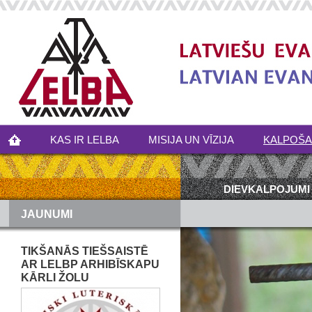
KAS IR LELBA
MISIJA UN VĪZIJA
KALPOŠ
DIEVKALPOJUMI
JAUNUMI
TIKŠANĀS TIEŠSAISTĒ
AR LELBP ARHIBĪSKAPU
KĀRLI ŽOLU