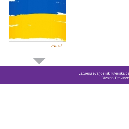
vairāk...
Latviešu evaņģēliski luteriskā b
Dizains:
Province