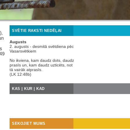
SVĒTIE RAKSTI NEDĒĻAI
),
un
Augusts
2. augusts - desmitā svētdiena pēc
s
Vasarsvētkiem
 49
No ikviena, kam daudz dots, daudz
prasīs un, kam daudz uzticēts, not
tā vairāk atprasīs.
(LK 12:48b)
KAS | KUR | KAD
SEKOJIET MUMS