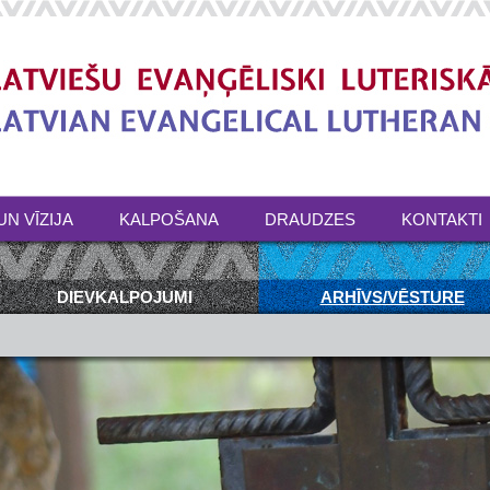
UN VĪZIJA
KALPOŠANA
DRAUDZES
KONTAKTI
DIEVKALPOJUMI
ARHĪVS/VĒSTURE