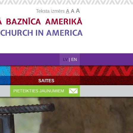
A
A
Teksta izmērs
A
LV
|
EN
SAITES
PIETEIKTIES JAUNUMIEM