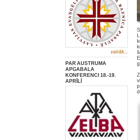
S
L
k
k
vairāk...
š
E
PAR AUSTRUMA
g
APGABALA
KONFERENCI 18.-19.
Z
v
APRĪLĪ
p
d