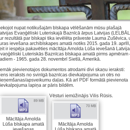
ekojot nupat notikušajām bīskapa vēlēšanām mūsu plašajā
atvijas Evaņģēliski Luteriskajā Baznīcā ārpus Latvijas (LELBĀL
ur rezultātā par bīskapi tika ievēlēta prāveste Lauma Zušēvica, 
uras ievešana archibīskapes amatā notiks 2015. gada 19. aprīlī,
eit ir iespēja pakavēties mācītāja Arnolda Lūša ievešanā Latvija
vaņģēliski Luteriskās Baznīcas bīskapa amatā pirms apmēram
adiem - 1965. gada 28. novembrī Sietlā, Amerikā.
emāk pievienotajos dokumentos atrodami divi skaņu ieraksti:
iens ieraksts no svinīgā baznīcas dievkalpojuma un otrs no
ieņemšanas/apsveikumu daļas. Kā arī PDF formātā pievienota
ievkalpojuma lapiņa ar pāris bildēm.
‌Vēsturi iemūžinājis Vilis Rūsis.
89 MB
70 MB
Mācītāja Arnolda
Lūša bīskapa amatā
Mācītāja Arnolda
ievešanas
Lūša bīskapa amatā