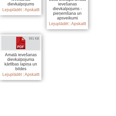
dievkalpojums
ievešanas
dievkalpojums -
Lejuplādēt
|
Apskatīt
pieņemšana un
apsveikumi
Lejuplādēt
|
Apskatīt
991 KB
Amatā ievešanas
dievkalpojuma
kārtības lapiņa un
bildes
Lejuplādēt
|
Apskatīt