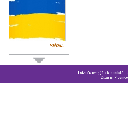
vairāk...
Latviešu evaņģēliski luteriskā b
Dizains:
Province