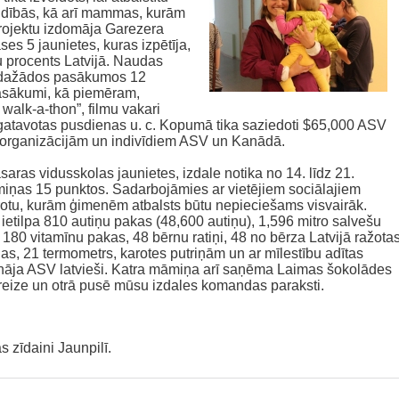
idībās, kā arī mammas, kurām
Projektu izdomāja Garezera
es 5 jaunietes, kuras izpētīja,
 procents Latvijā. Naudas
 dažādos pasākumos 12
pasākumi, kā piemēram,
alk-a-thon”, filmu vakari
 gatavotas pusdienas u. c. Kopumā tika saziedoti $65,000 ASV
 organizācijām un indivīdiem ASV un Kanādā.
saras vidusskolas jaunietes, izdale notika no 14. līdz 21.
miņas 15 punktos. Sadarbojāmies ar vietējiem sociālajiem
otu, kurām ģimenēm atbalsts būtu nepieciešams visvairāk.
 ietilpa 810 autiņu pakas (48,600 autiņu), 1,596 mitro salvešu
180 vitamīnu pakas, 48 bērnu ratiņi, 48 no bērza Latvijā ražota
gas, 21 termometrs, karotes putriņām un ar mīlestību adītas
rināja ASV latvieši. Katra māmiņa arī saņēma Laimas šokolādes
vreize un otrā pusē mūsu izdales komandas paraksti.
s zīdaini Jaunpilī.