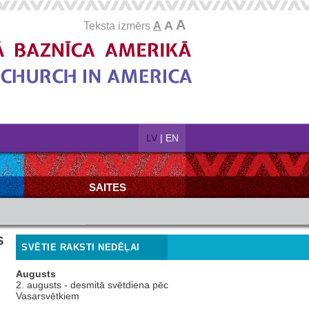
A
A
Teksta izmērs
A
LV
|
EN
SAITES
S
SVĒTIE RAKSTI NEDĒĻAI
Augusts
2. augusts - desmitā svētdiena pēc
Vasarsvētkiem