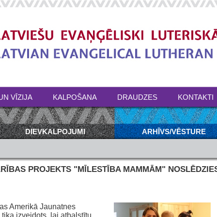
UN VĪZIJA
KALPOŠANA
DRAUDZES
KONTAKTI
DIEVKALPOJUMI
ARHĪVS/VĒSTURE
DARĪBAS PROJEKTS "MĪLESTĪBA MAMMĀM" NOSLĒDZIE
īcas Amerikā Jaunatnes
ka izveidots, lai atbalstītu