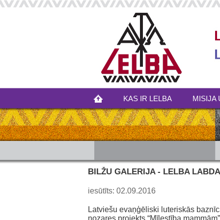
KAS IR LELBA
MISIJA 
BILŽU GALERIJA - LELBA LAB
iesūtīts: 02.09.2016
Latviešu evaņģēliski luteriskās bazn
nozares projekts “Mīlestība mammām” ti