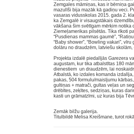
Zemgales māmiņas, kas ir bērniņa ga
mazulīši bija mazāk kā gadiņu veci. 
vasaras vidusskolas 2015. gada 2. klas
ka Zemgalē ir visaugstākais dzemdību
vākšana šim svētīgam mērķim notika
Ziemeļamerikas pilsētās. Tika rīkoti 
“Pusdienas mammas gaumē”, “Ratiņu w
“Baby shower”, “Bowling vakari”, vīru
dolāru no draudzēm, latviešu skolām,
Projekta izdalē piedalījās Garezera va
augustam, kur tika atbalstītas 180 mā
dienestiem un draudzēm, lai noskaidr
Atbalstā, ko izdales komanda izdalīja,
pakas, 504 formulu/maisījumu kārbas, 
gultiņas + matrači, gultas veļas un se
drēbītes, zeķītes, sedziņas, kuras da
kasti un grāmatzīmi, uz kuras bija Tē
Zemāk bilžu galerija.
‌Titulbildē Melisa Kreišmane, turot rokā