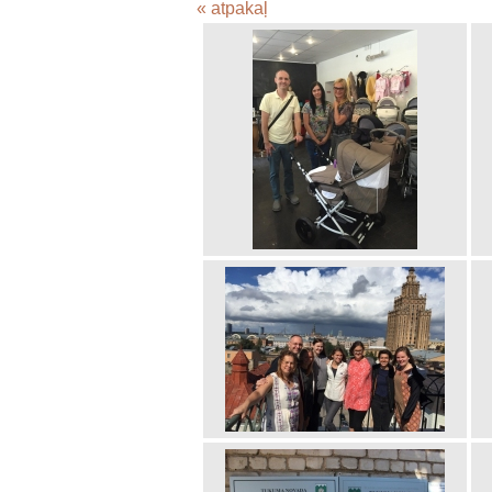
« atpakaļ