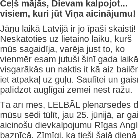
Ceļš mājās, Dievam kalpojot...
visiem, kuri jūt Viņa aicinājumu!
Jāņu laikā Latvijā ir jo īpaši skaisti!
Neskatoties uz lietaino laiku, kurš
mūs sagaidīja, varēja just to, ko
vienmēr esam jutuši šinī gada laikā
visgarākās un naktis it kā aiz bail
iet atpakaļ uz guļu. Saulītei un ga
palīdzot auglīgai zemei nest ražu.
Tā arī mēs, LELBĀL plenārsēdes da
mūsu sēdi tūlīt, jau 25. jūnijā, ar 
aicinošu dievkalpojumu Rīgas Angli
baznīcā. Zīmīgi, ka tieši šajā dien