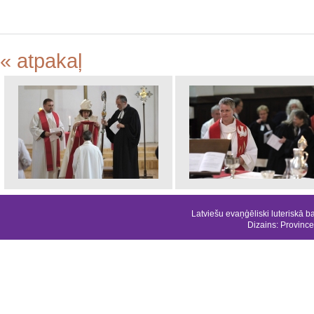
« atpakaļ
Latviešu evaņģēliski luteriskā b
Dizains:
Province