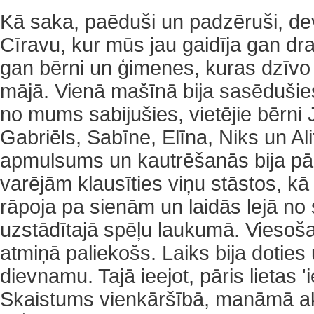
Kā saka, paēduši un padzēruši, de
Cīravu, kur mūs jau gaidīja gan dr
gan bērni un ģimenes, kuras dzīvo
mājā. Vienā mašīnā bija sasēdušie
no mums sabijušies, vietējie bērni 
Gabriēls, Sabīne, Elīna, Niks un Ali
apmulsums un kautrēšanās bija pā
varējām klausīties viņu stāstos, kā a
rāpoja pa sienām un laidās lejā no 
uzstādītajā spēļu laukumā. Viesošan
atmiņā paliekošs. Laiks bija dotie
dievnamu. Tajā ieejot, pāris lietas 'i
Skaistums vienkāršībā, manāmā ak