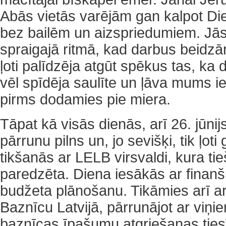
Abās vietās varējām gan kalpot Die
bez bailēm un aizspriedumiem. Jās
spraigajā ritmā, kad darbus beidz
ļoti palīdzēja atgūt spēkus tas, ka
vēl spīdēja saulīte un ļāva mums ie
pirms dodamies pie miera.
Tāpat kā visās dienās, arī 26. jūnij
pārrunu pilns un, jo sevišķi, tik ļoti 
tikšanās ar LELB virsvaldi, kura tie
paredzēta. Diena iesākās ar finan
budžeta plānošanu. Tikāmies arī ar
Baznīcu Latvijā, pārrunājot ar viņi
baznīcas īpašumu atgriešanas ties