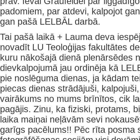
prāv. Ievai Graufeldei par ilggadīg
padomiem, par atdevi, kalpojot gan
gan pašā LELBĀL darbā.
Tai pašā laikā + Lauma deva iespē
novadīt LU Teoloģijas fakultātes d
kuru nākošajā dienā plenārsēdes 
dievkalpojumā jau ordinēja kā LEL
pie noslēguma dienas, ja kādam te
piecas dienas strādājuši, kalpojuši,
vairākums no mums brīnītos, cik lai
pagājis. Zinu, ka fiziski, protams, 
laika maiņai neļāvām sevi nokausē
garīgs pacēlums!! Pēc rīta posma