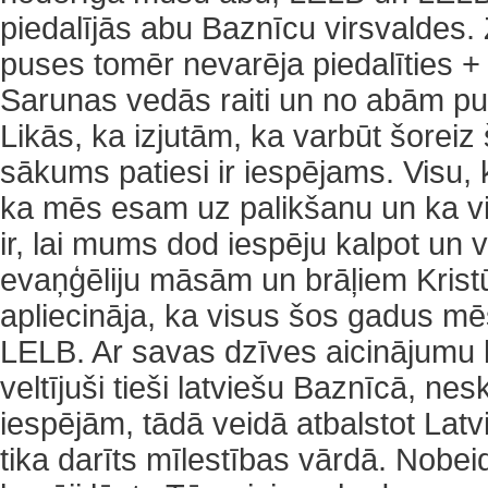
piedalījās abu Baznīcu virsvaldes.
puses tomēr nevarēja piedalīties +
Sarunas vedās raiti un no abām p
Likās, ka izjutām, ka varbūt šoreiz
sākums patiesi ir iespējams. Visu, 
ka mēs esam uz palikšanu un ka v
ir, lai mums dod iespēju kalpot un vē
evaņģēliju māsām un brāļiem Kris
apliecināja, ka visus šos gadus mē
LELB. Ar savas dzīves aicinājumu
veltījuši tieši latviešu Baznīcā, nes
iespējām, tādā veidā atbalstot Latv
tika darīts mīlestības vārdā. Nobe