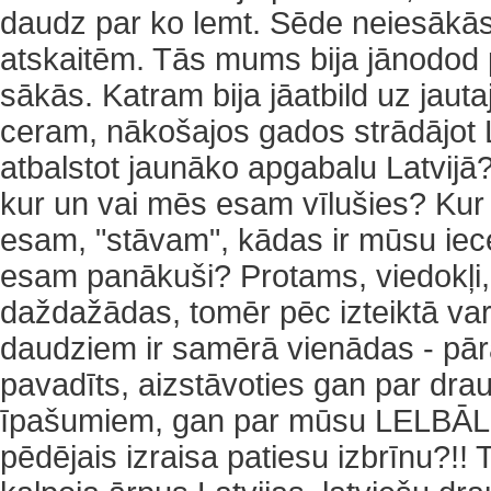
daudz par ko lemt. Sēde neiesākās
atskaitēm. Tās mums bija jānodod 
sākās. Katram bija jāatbild uz jaut
ceram, nākošajos gados strādājot 
atbalstot jaunāko apgabalu Latvijā?
kur un vai mēs esam vīlušies? Ku
esam, "stāvam", kādas ir mūsu iece
esam panākuši? Protams, viedokļi, 
daždažādas, tomēr pēc izteiktā var
daudziem ir samērā vienādas - pārā
pavadīts, aizstāvoties gan par dr
īpašumiem, gan par mūsu LELBĀL p
pēdējais izraisa patiesu izbrīnu?!! T