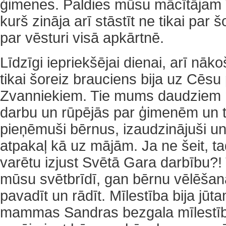
ģimenes. Paldies mūsu mācītājam 
kurš zināja arī stāstīt ne tikai par šo
par vēsturi visā apkārtnē.
Līdzīgi iepriekšējai dienai, arī nā
tikai šoreiz brauciens bija uz Cēsu 
Zvanniekiem. Tie mums daudziem mī
darbu un rūpējās par ģimenēm un to
pieņēmuši bērnus, izaudzinājuši un
atpakaļ kā uz mājām. Ja ne šeit, ta
varētu izjust Svētā Gara darbību?!
mūsu svētbrīdī, gan bērnu vēlēšan
pavadīt un rādīt. Mīlestība bija jūt
mammas Sandras bezgala mīlestība