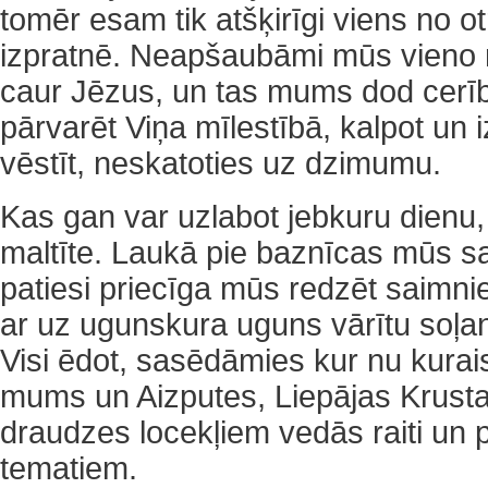
tomēr esam tik atšķirīgi viens no ot
izpratnē. Neapšaubāmi mūs vieno 
caur Jēzus, un tas mums dod cerību
pārvarēt Viņa mīlestībā, kalpot un 
vēstīt, neskatoties uz dzimumu.
Kas gan var uzlabot jebkuru dienu,
maltīte. Laukā pie baznīcas mūs sa
patiesi priecīga mūs redzēt saimni
ar uz ugunskura uguns vārītu soļa
Visi ēdot, sasēdāmies kur nu kurai
mums un Aizputes, Liepājas Krusta
draudzes locekļiem vedās raiti un
tematiem.