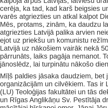
kalpoja ārpus Latvijas, latviešu dr
cerēja, ka tad, kad karš beigsies u
varēs atgriezties un atkal kalpot Di
Mēs, protams, zinām, ka daudzu la
atgriezties Latvijā palika arvien 
ejot uz priekšu un komunistu režīm
Latvijā uz nākošiem vairāk nekā 5
pārrunāts, laiks pagāja nemanot. T
jānoslēdz, lai turpinātu nākošo die
Mīļš paldies jāsaka daudziem, bet 
organizācijām un cilvēkiem. Tas ir 
(LU) Teoloģijas fakultātei un tās d
un Rīgas Anglikāņu Sv. Pestītāja d
mācītājai bīskapei emer. Jānai Jēr