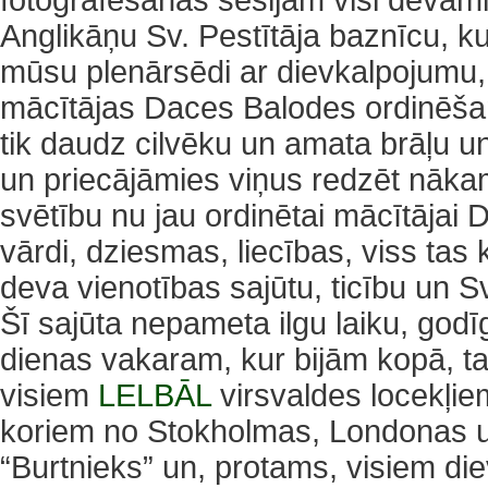
fotogrāfēšanas sesijām visi devām
Anglikāņu Sv. Pestītāja baznīcu, k
mūsu plenārsēdi ar dievkalpojumu, 
mācītājas Daces Balodes ordinēšan
tik daudz cilvēku un amata brāļu u
un priecājāmies viņus redzēt nāk
svētību nu jau ordinētai mācītājai 
vārdi, dziesmas, liecības, viss tas
deva vienotības sajūtu, ticību un S
Šī sajūta nepameta ilgu laiku, godī
dienas vakaram, kur bijām kopā, t
visiem
LELBĀL
virsvaldes locekļie
koriem no Stokholmas, Londonas un
“Burtnieks” un, protams, visiem di