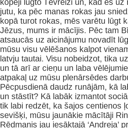
kopēji lūgto Tēvreizi un, kad es uz 
jutu, ka pēc manas rokas jau sniedz
kopā turot rokas, mēs varētu lūgt 
Jēzus, mums ir mācījis. Pēc tam B
atsaucās uz aicinājumu novadīt lūg
mūsu visu vēlēšanos kalpot viena
latvju tautai. Visu nobeidzot, tika 
un tā arī ar cieņu un laba vēlēju
atpakaļ uz mūsu plenārsēdes dar
Pēcpusdienā daudz runājām, kā labā
un stāstīt? Kā labāk izmantot sociāl
tik labi redzēt, ka šajos centienos ļ
sevišķi, mūsu jaunākie mācītāji Rin
Rēdmanis jau iesāktajā ‘Andreja’ pr