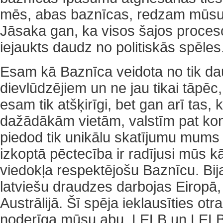
mēs, abas baznīcas, redzam mūsu
Jāsaka gan, ka visos šajos proceso
iejaukts daudz no politiskās spēles
Esam kā Baznīca veidota no tik d
dievlūdzējiem un ne jau tikai tāpēc,
esam tik atšķirīgi, bet gan arī tas,
dažādākām vietām, valstīm pat kon
piedod tik unikālu skatījumu mums
izkoptā pēctecība ir radījusi mūs k
viedokļa respektējošu Baznīcu. Bija
latviešu draudzes darbojas Eiropā
Austrālijā. Šī spēja ieklausīties otra 
noderīga mūsu abu, LELB un LEL