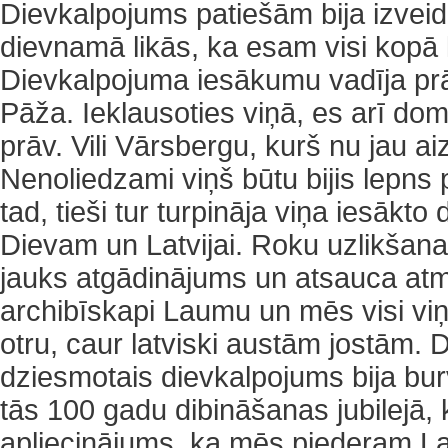
Dievkalpojums patiešām bija izveido
dievnamā likās, ka esam visi kopā 
Dievkalpojuma iesākumu vadīja prā
Pāža. Ieklausoties viņā, es arī dom
prāv. Vili Vārsbergu, kurš nu jau ai
Nenoliedzami viņš būtu bijis lepns p
tad, tieši tur turpināja viņa iesākto
Dievam un Latvijai. Roku uzlikšana
jauks atgādinājums un atsauca atm
archibīskapi Laumu un mēs visi viņ
otru, caur latviski austām jostām.
dziesmotais dievkalpojums bija bur
tās 100 gadu dibināšanas jubilejā
apliecinājums, ka mēs piederam La