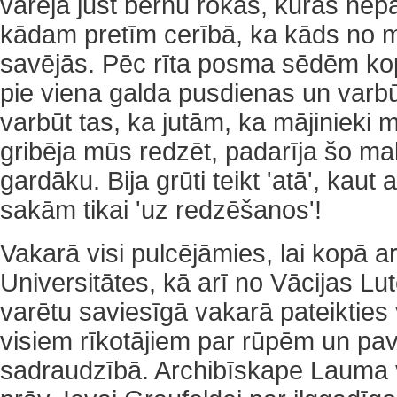
varēja just bērnu rokās, kuras nepā
kādam pretīm cerībā, ka kāds no
savējās. Pēc rīta posma sēdēm ko
pie viena galda pusdienas un varb
varbūt tas, ka jutām, ka mājinieki 
gribēja mūs redzēt, padarīja šo malt
gardāku. Bija grūti teikt 'atā', kaut 
sakām tikai 'uz redzēšanos'!
Vakarā visi pulcējāmies, lai kopā a
Universitātes, kā arī no Vācijas L
varētu saviesīgā vakarā pateikties 
visiem rīkotājiem par rūpēm un pav
sadraudzībā. Archibīskape Lauma 