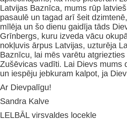
Latvijas Baznīca, mums rūp latviešu
pasaulē un tagad arī šeit dzimtenē, L
mīlēja un šo dienu gaidīja tāds Die
Grīnbergs, kuru izveda vācu okupā
nokļuvis ārpus Latvijas, uzturēja La
Baznīcu, lai mēs varētu atgrieztie
Zušēvicas vadīti. Lai Dievs mums 
un iespēju jebkuram kalpot, ja Diev
Ar Dievpalīgu!
Sandra Kalve
LELBĀL virsvaldes locekle