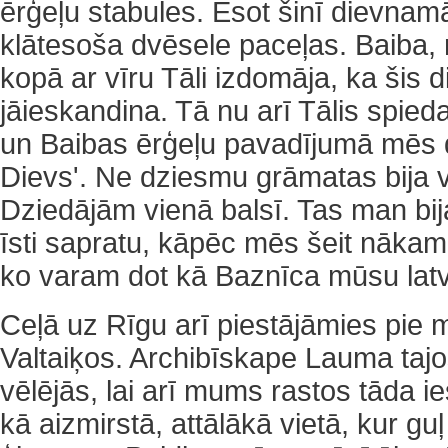
ērģeļu stabules. Esot šinī dievnamā,
klātesoša dvēsele paceļas. Baiba,
kopā ar vīru Tāli izdomāja, ka šis 
jāieskandina. Tā nu arī Tālis spied
un Baibas ērģeļu pavadījumā mēs 
Dievs'. Ne dziesmu grāmatas bija v
Dziedājām vienā balsī. Tas man bi
īsti sapratu, kāpēc mēs šeit nāka
ko varam dot kā Baznīca mūsu latvi
Ceļā uz Rīgu arī piestājāmies pie 
Valtaiķos. Archibīskape Lauma tajos
vēlējās, lai arī mums rastos tāda ie
kā aizmirstā, attālākā vietā, kur guļ