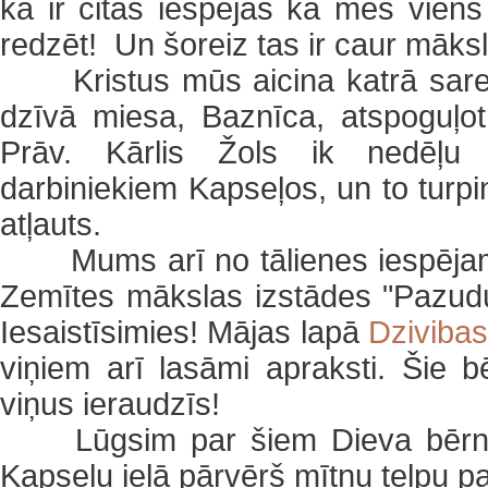
ka ir citas iespējas kā mēs viens
redzēt! Un šoreiz tas ir caur māk
Kristus mūs aicina katrā sar
dzīvā miesa, Baznīca, atspoguļo
Prāv. Kārlis Žols ik nedēļu i
darbiniekiem Kapseļos, un to turpi
atļauts.
Mums arī no tālienes iespējam
Zemītes mākslas izstādes "Pazudu
Iesaistīsimies! Mājas lapā
Dzivibas
viņiem arī lasāmi apraksti. Šie bē
viņus ieraudzīs!
Lūgsim par šiem Dieva bērn
Kapseļu ielā pārvērš mītņu telpu pa