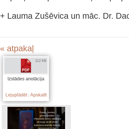
+ Lauma Zušēvica un māc. Dr. Da
« atpakaļ
112 KB
Izstādes anotācija
Lejuplādēt
|
Apskatīt