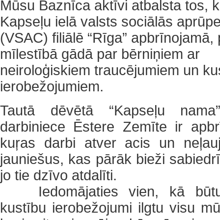
Mūsu Baznīca aktīvi atbalsta tos, 
Kapseļu ielā valsts sociālās aprūp
(VSAC) filiālē “Rīga” apbrīnojamā, 
mīlestībā gādā par bērniņiem ar
neiroloģiskiem traucējumiem un ku
ierobežojumiem.
Tautā dēvētā “Kapseļu nama”
darbiniece Ēstere Zemīte ir apbr
kuŗas darbi atver acis un neļau
jauniešus, kas pārāk bieži sabiedrī
jo tie dzīvo atdalīti.
Iedomājaties vien, kā būt
kustību ierobežojumi ilgtu visu 