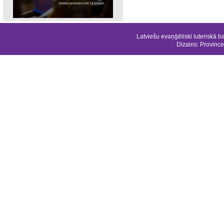
Latviešu evaņģēliski luteriskā b
Dizains:
Province