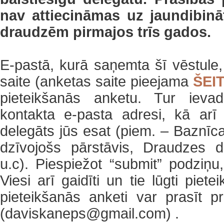
nav attiecināmas uz jaundibin
draudzēm pirmajos trīs gados.
E-pastā, kurā saņemta šī vēstule
saite (anketas saite pieejama
ŠEI
pieteikšanās anketu. Tur ieva
kontakta e-pasta adresi, kā arī
delegāts jūs esat (piem. – Baznīc
dzīvojošs pārstāvis, Draudzes de
u.c). Piespiežot “submit” podziņu,
Viesi arī gaidīti un tie lūgti piet
pieteikšanās anketi var prasīt
(daviskaneps@gmail.com) .