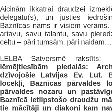
Aicinām ikkatrai draudzei izmekl
delegātu(s), un justies iedroš
Baznīcas nams ir visiem verams. 
artavu, savu talantu, savu pieredz
celtu – pāri tumsām, pāri naidam…
LELBA Satversmē rakstīts:
lēmējtiesībām piedalās: Arc
dzīvojošie Latvijas Ev. Lut. 
locekļi, Baznīcas pārvaldes lo
pārvaldes nozaru un pastāvīgo
Baznīcā ietilpstošo draudžu mā
tie mācītāji un diakoni kam na