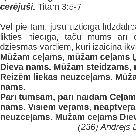
cerējuši.
Titam 3:5-7
Vēl pie tam, jūsu uzticīgā līdzdalī
likties niecīga, taču mums arī
dziesmas vārdiem, kuri izaicina ikv
Mūžam ceļams, mūžam ceļams Ļ
Dieva nams. Mūžam steidzams,
Reizēm liekas neuzceļams. Mūž
nams.
Pāri tumsām, pāri naidam Ceļam
nams. Visiem veŗams, neaptveŗa
neuzceļams. Mūžam ceļams Die
(236) Andrejs E