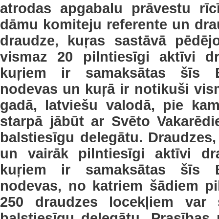
atrodas apgabalu prāvestu rīc
dāmu komiteju referente un dra
draudze, kuŗas sastāvā pēdējo
vismaz 20 pilntiesīgi aktīvi d
kuŗiem ir samaksātas šīs B
nodevas un kuŗā ir notikuši vi
gadā, latviešu valodā, pie ka
starpā jābūt ar Svēto Vakarēdi
balstiesīgu delegātu. Draudzes,
un vairāk pilntiesīgi aktīvi d
kuŗiem ir samaksātas šīs B
nodevas, no katriem šādiem pi
250 draudzes locekļiem var 
balstiesīgu delegātu. Prasības