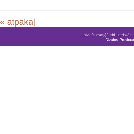
« atpakaļ
Latviešu evaņģēliski luteriskā b
Dizains:
Province