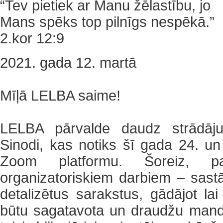
“Tev pietiek ar Manu žēlastību, jo
Mans spēks top pilnīgs nespēkā.”
2.kor 12:9
2021. gada 12. martā
Mīļā LELBA saime!
LELBA pārvalde daudz strādāju
Sinodi, kas notiks šī gada 24. un 
Zoom platformu. Šoreiz, pap
organizatoriskiem darbiem – sast
detalizētus sarakstus, gādājot lai
būtu sagatavota un draudžu mandā