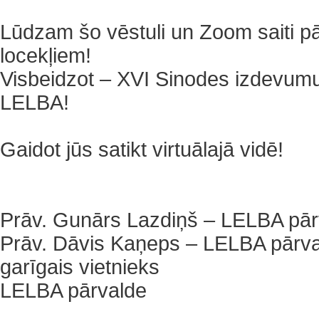
Lūdzam šo vēstuli un Zoom saiti pā
locekļiem!
Visbeidzot – XVI Sinodes izdevum
LELBA!
Gaidot jūs satikt virtuālajā vidē!
Prāv. Gunārs Lazdiņš – LELBA pār
Prāv. Dāvis Kaņeps – LELBA pārva
garīgais vietnieks
LELBA pārvalde