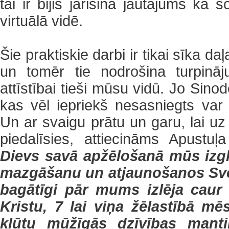
tai ir bijis jārisina jautājums kā 
virtuālā vidē.
Šie praktiskie darbi ir tikai sīka 
un tomēr tie nodrošina turpinā
attīstībai tieši mūsu vidū. Jo Sino
kas vēl iepriekš nesasniegts var
Un ar svaigu prātu un garu, lai u
piedalīsies, attiecināms Apustuļ
Dievs savā apžēlošanā mūs izg
mazgāšanu un atjaunošanos Svēt
bagātīgi pār mums izlēja caur
Kristu, 7 lai viņa žēlastībā mēs
kļūtu mūžīgās dzīvības mant