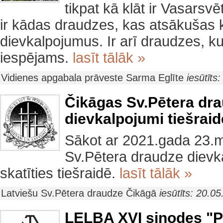
tikpat kā klāt ir Vasarsv
ir kādas draudzes, kas atsākušas 
dievkalpojumus. Ir arī draudzes, k
iespējams.
lasīt tālāk »
Vidienes apgabala prāveste Sarma Eglīte
iesūtīts
Čikāgas Sv.Pētera dr
dievkalpojumi tiešraid
Sākot ar 2021.gada 23.m
Sv.Pētera draudze diev
skatīties tiešraidē.
lasīt tālāk »
Latviešu Sv.Pētera draudze Čikāgā
iesūtīts: 20.0
LELBA XVI sinodes "