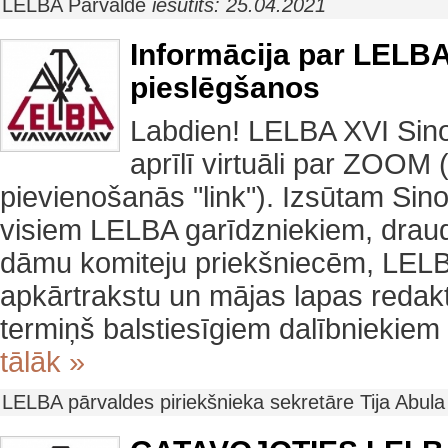
LELBA Pārvalde
iesūtīts: 25.04.2021
Informācija par LELBA
pieslēgšanos
Labdien! LELBA XVI Sino
aprīlī virtuāli par ZOOM
pievienošanās "link"). Izsūtam Si
visiem LELBA garīdzniekiem, drau
dāmu komiteju priekšniecēm, LELB
apkārtrakstu un mājas lapas redak
termiņš balstiesīgiem dalībniekiem i
tālāk »
LELBA pārvaldes piriekšnieka sekretāre Tija Abul