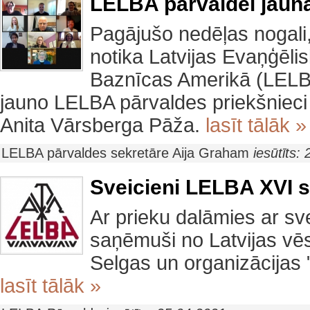
LELBA pārvaldei jaun
Pagājušo nedēļas nogali, 
notika Latvijas Evaņģēlis
Baznīcas Amerikā (LELBA
jauno LELBA pārvaldes priekšnieci 
Anita Vārsberga Pāža.
lasīt tālāk »
LELBA pārvaldes sekretāre Aija Graham
iesūtīts:
Sveicieni LELBA XVI s
Ar prieku dalāmies ar s
saņēmuši no Latvijas vē
Selgas un organizācijas
lasīt tālāk »