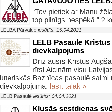
GATAVOJOTIES LELBA
“Tev pietiek ar Manu žēl
top pilnīgs nespēkā.” 2.k
LELBA Pārvalde
iesūtīts: 15.04.2021
LELB Pasaulē Kristu
dievkalpojums
Drīz ausīs Kristus Augš
rīts! Aicinām visu Latvija
luteriskās Baznīcas pasaulē saimi 
dievkalpojumā.
lasīt tālāk »
LELB Pasaulē
iesūtīts: 04.04.2021
Klusās sestdienas svē