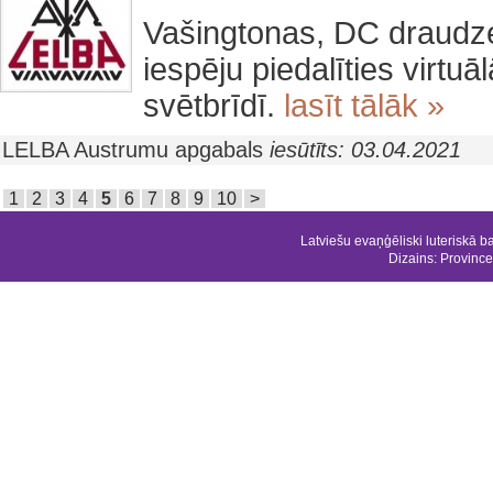
Vašingtonas, DC draudze
iespēju piedalīties virtu
svētbrīdī.
lasīt tālāk »
LELBA Austrumu apgabals
iesūtīts: 03.04.2021
1
2
3
4
5
6
7
8
9
10
>
Latviešu evaņģēliski luteriskā b
Dizains:
Province