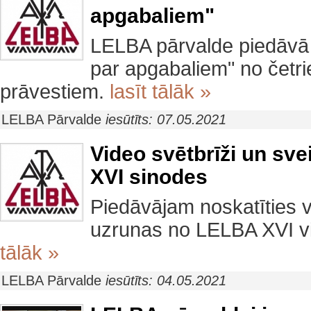
apgabaliem"
LELBA pārvalde piedāvā
par apgabaliem" no čet
prāvestiem.
lasīt tālāk »
LELBA Pārvalde
iesūtīts: 07.05.2021
Video svētbrīži un sv
XVI sinodes
Piedāvājam noskatīties v
uzrunas no LELBA XVI vi
tālāk »
LELBA Pārvalde
iesūtīts: 04.05.2021