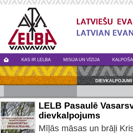
KAS IR LELBA
MISIJA UN VĪZIJA
KALPOŠ
DIEVKALPOJUMI
LELB Pasaulē Vasars
dievkalpojums
Mīļās māsas un brāļi Krist