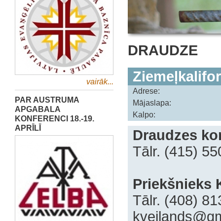
DRAUDZE
Ziemeļkalifo
vairāk...
Adrese:
PAR AUSTRUMA
Mājaslapa:
APGABALA
Kalpo:
KONFERENCI 18.-19.
APRĪLĪ
Draudzes kon
Tālr. (415) 5
Priekšnieks 
Tālr. (408) 8
kveilands@gm