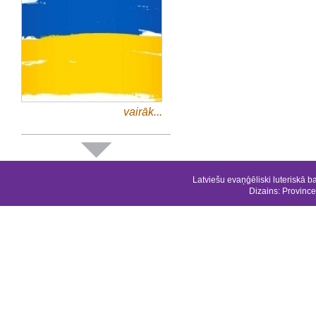
vairāk...
Latviešu evaņģēliski luteriskā b
Dizains:
Province