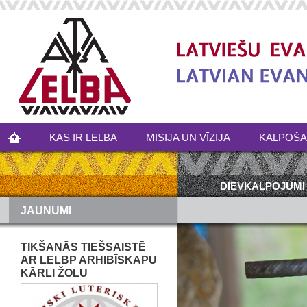
KAS IR LELBA
MISIJA UN VĪZIJA
KALPOŠ
DIEVKALPOJUMI
JAUNUMI
TIKŠANĀS TIEŠSAISTĒ
AR LELBP ARHIBĪSKAPU
KĀRLI ŽOLU