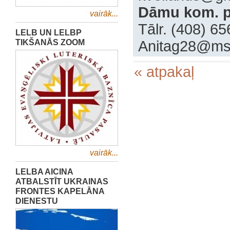
Dāmu kom. p
vairāk...
‍Tālr. (408) 6
LELB UN LELBP
TIKŠANĀS ZOOM
Anitag28@ms
« atpakaļ
vairāk...
LELBA AICINA
ATBALSTĪT UKRAINAS
FRONTES KAPELĀNA
DIENESTU