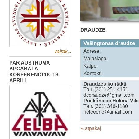
DRAUDZE
Vašingtonas draudze
Adrese:
vairāk...
Mājaslapa:
PAR AUSTRUMA
Kalpo:
APGABALA
Kontakti:
KONFERENCI 18.-19.
APRĪLĪ
Draudzes kontakti
Tālr. (301) 251-4151
dcdraudze@gmail.com
Priekšniece Helēna Vīk
Tālr. (301) 346-1180
heleeene@gmail.com
« atpakaļ