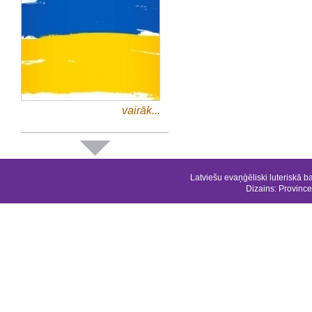
vairāk...
Latviešu evaņģēliski luteriskā b
Dizains:
Province