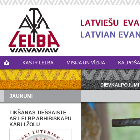
KAS IR LELBA
MISIJA UN VĪZIJA
KALPOŠ
DIEVKALPOJUMI
JAUNUMI
TIKŠANĀS TIEŠSAISTĒ
AR LELBP ARHIBĪSKAPU
KĀRLI ŽOLU