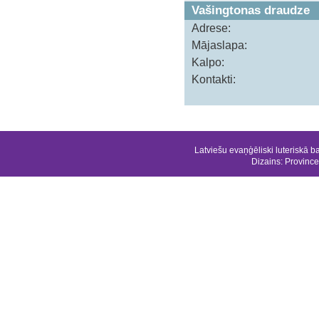
Vašingtonas draudze
Adrese:
Mājaslapa:
Kalpo:
Kontakti:
Latviešu evaņģēliski luteriskā b
Dizains:
Province