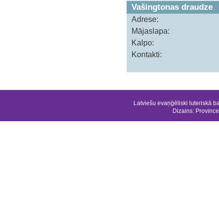
Vašingtonas draudze
Adrese:
Mājaslapa:
Kalpo:
Kontakti:
Latviešu evaņģēliski luteriskā b
Dizains:
Province