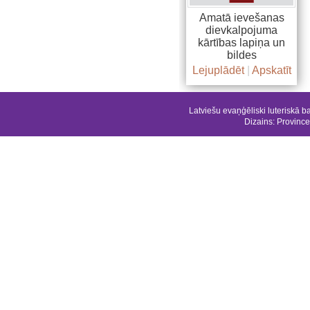
Amatā ievešanas
dievkalpojuma
kārtības lapiņa un
bildes
Lejuplādēt
|
Apskatīt
Latviešu evaņģēliski luteriskā b
Dizains:
Province