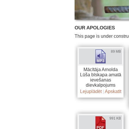
OUR APOLOGIES
This page is under constru
89 MB
Mācītāja Arnolda
Lūša bīskapa amatā
ievešanas
dievkalpojums
Lejuplādēt
|
Apskatīt
991 KB