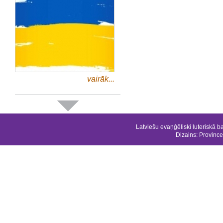
vairāk...
Latviešu evaņģēliski luteriskā b
Dizains:
Province