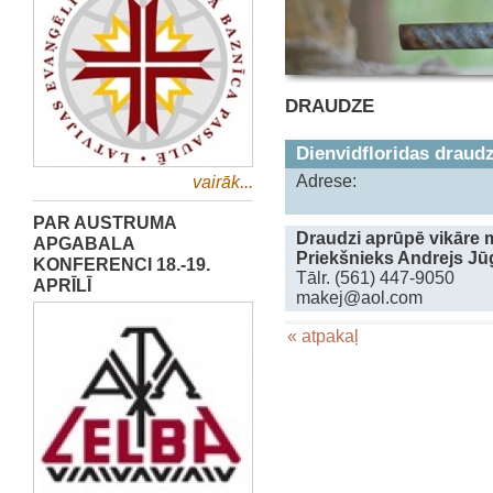
DRAUDZE
Dienvidfloridas draud
Adrese:
vairāk...
PAR AUSTRUMA
Draudzi aprūpē vikāre
APGABALA
Priekšnieks Andrejs Jū
KONFERENCI 18.-19.
Tālr. (561) 447-9050
APRĪLĪ
makej@aol.com
« atpakaļ