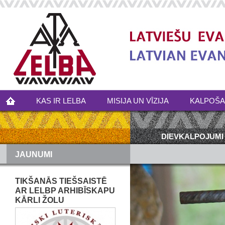
KAS IR LELBA
MISIJA UN VĪZIJA
KALPOŠ
DIEVKALPOJUMI
JAUNUMI
TIKŠANĀS TIEŠSAISTĒ
AR LELBP ARHIBĪSKAPU
KĀRLI ŽOLU