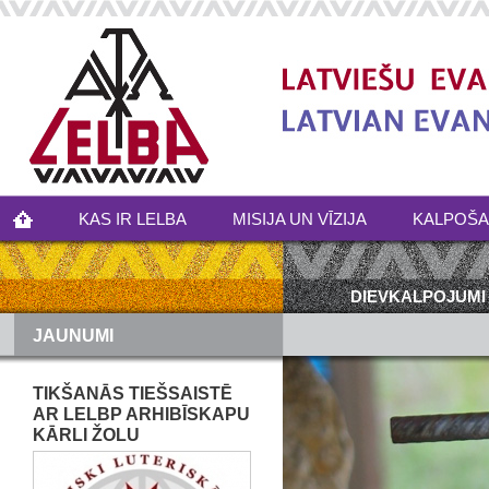
KAS IR LELBA
MISIJA UN VĪZIJA
KALPOŠ
DIEVKALPOJUMI
JAUNUMI
TIKŠANĀS TIEŠSAISTĒ
AR LELBP ARHIBĪSKAPU
KĀRLI ŽOLU