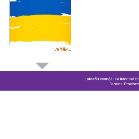
vairāk...
Latviešu evaņģēliski luteriskā b
Dizains:
Province