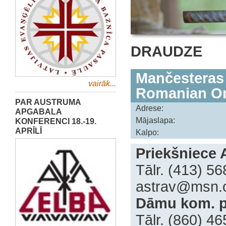
DRAUDZE
Mančesteras 
vairāk...
Romanian Or
PAR AUSTRUMA
Adrese:
APGABALA
Mājaslapa:
KONFERENCI 18.-19.
APRĪLĪ
Kalpo:
Priekšniece A
Tālr. (413) 5
astrav@msn.
Dāmu kom. pr
Tālr. (860) 4