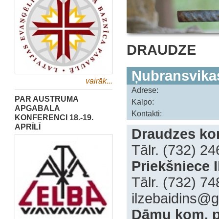
DRAUDZE
Ņubransvika
vairāk...
Adrese:
PAR AUSTRUMA
Kalpo:
APGABALA
Kontakti:
KONFERENCI 18.-19.
APRĪLĪ
Draudzes kon
Tālr. (732) 2
Priekšniece I
Tālr. (732) 7
‍ilzebaidins@
Dāmu kom. p