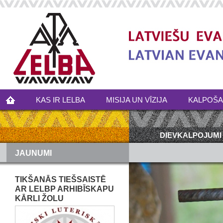
KAS IR LELBA
MISIJA UN VĪZIJA
KALPOŠ
DIEVKALPOJUMI
JAUNUMI
TIKŠANĀS TIEŠSAISTĒ
AR LELBP ARHIBĪSKAPU
KĀRLI ŽOLU