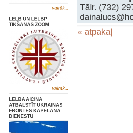
‍Tālr. (732) 2
vairāk...
‍dainalucs@h
LELB UN LELBP
TIKŠANĀS ZOOM
« atpakaļ
vairāk...
LELBA AICINA
ATBALSTĪT UKRAINAS
FRONTES KAPELĀNA
DIENESTU