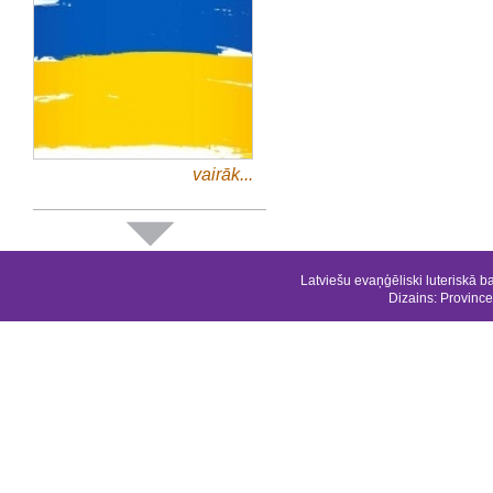
vairāk...
Latviešu evaņģēliski luteriskā b
Dizains:
Province