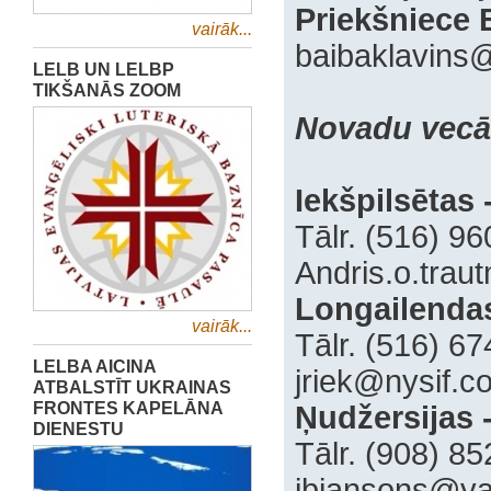
Priekšniece 
vairāk...
baibaklavins
LELB UN LELBP
TIKŠANĀS ZOOM
Novadu vecā
Iekšpilsētas
‍‍Tālr. (516) 9
Andris.o.tra
Longailendas
vairāk...
‍Tālr. (516) 6
LELBA AICINA
‍jriek@nysif.
ATBALSTĪT UKRAINAS
FRONTES KAPELĀNA
Ņudžersijas 
DIENESTU
‍Tālr. (908) 8
ibjansons@y