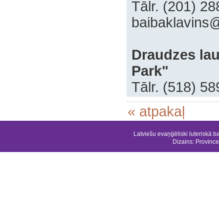
‍Tālr. (201) 2
‍baibaklavin
‍Draudzes la
Park"
Tālr. (518) 5
« atpakaļ
Latviešu evaņģēliski luteriskā b
Dizains:
Province