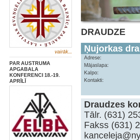
DRAUDZE
Ņujorkas dr
vairāk...
Adrese:
PAR AUSTRUMA
Mājaslapa:
APGABALA
Kalpo:
KONFERENCI 18.-19.
Kontakti:
APRĪLĪ
Draudzes kon
Tālr. (631) 2
Fakss (631) 
kanceleja@ny