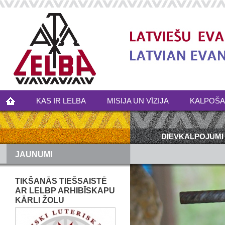
KAS IR LELBA
MISIJA UN VĪZIJA
KALPOŠ
DIEVKALPOJUMI
JAUNUMI
TIKŠANĀS TIEŠSAISTĒ
AR LELBP ARHIBĪSKAPU
KĀRLI ŽOLU