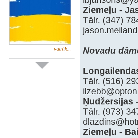
Ziemeļu - Ja
‍Tālr. (347) 7
jason.meilan
Novadu dāmu
vairāk...
Longailendas 
‍Tālr. (516) 2
‍ilzebb@optonl
Ņudžersijas 
‍Tālr. (973) 3
‍dlazdins@ho
Ziemeļu - Ba