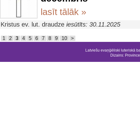
lasīt tālāk »
Kristus ev. lut. draudze
iesūtīts: 30.11.2025
1
2
3
4
5
6
7
8
9
10
>
Latviešu evaņģēliski luteriskā b
Dizains:
Province