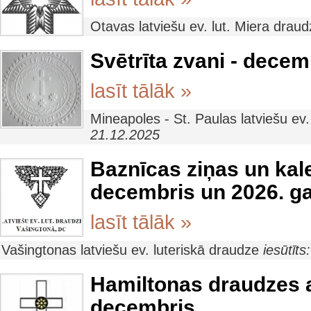
Otavas latviešu ev. lut. Miera drau
Svētrīta zvani - decem
lasīt tālāk »
Mineapoles - St. Paulas latviešu ev
21.12.2025
Baznīcas ziņas un ka
decembris un 2026. g
lasīt tālāk »
Vašingtonas latviešu ev. luteriskā draudze
iesūtīt
Hamiltonas draudzes 
decembris