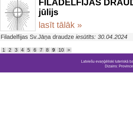
FILADELFIJAS DRAUD
jūlijs
lasīt tālāk »
Filadelfijas Sv.Jāņa draudze
iesūtīts: 30.04.2024
1
2
3
4
5
6
7
8
9
10
>
Latviešu evaņģēliski luteriskā b
Dizains:
Province