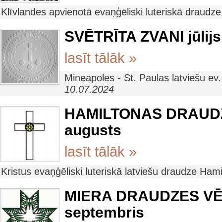
Klīvlandes apvienotā evaņģēliski luteriskā draudz
SVĒTRĪTA ZVANI jūlijs
lasīt tālāk »
Mineapoles - St. Paulas latviešu ev
10.07.2024
HAMILTONAS DRAUDZES
augusts
lasīt tālāk »
Kristus evaņģēliski luteriskā latviešu draudze Ham
MIERA DRAUDZES VĒST
septembris