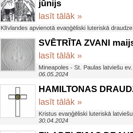
jūnijs
lasīt tālāk »
Klīvlandes apvienotā evaņģēliski luteriskā draudz
SVĒTRĪTA ZVANI maij
lasīt tālāk »
Mineapoles - St. Paulas latviešu ev
06.05.2024
HAMILTONAS DRAUDZ
lasīt tālāk »
Kristus evaņģēliski luteriskā latvi
30.04.2024