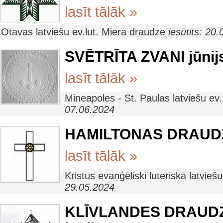
lasīt tālāk »
Otavas latviešu ev.lut. Miera draudze
iesūtīts: 20
SVĒTRĪTA ZVANI jūnij
lasīt tālāk »
Mineapoles - St. Paulas latviešu ev
07.06.2024
HAMILTONAS DRAUDZE
lasīt tālāk »
Kristus evaņģēliski luteriskā latvi
29.05.2024
KLĪVLANDES DRAUDZE