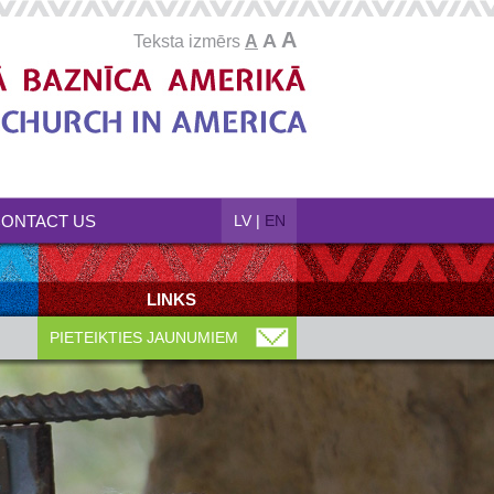
A
A
Teksta izmērs
A
ONTACT US
LV
|
EN
LINKS
PIETEIKTIES JAUNUMIEM