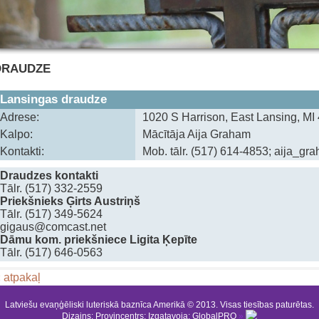
DRAUDZE
Lansingas draudze
Adrese:
1020 S Harrison, East Lansing, MI
Kalpo:
‍Mācītāja Aija Graham
Kontakti:
Mob. tālr. (517) 614-4853; ‍aija_
Draudzes kontakti
‍Tālr. (517) 332-2559
Priekšnieks Ģirts Austriņš
‍Tālr. (517) 349-5624
‍gigaus@comcast.net
Dāmu kom. priekšniece Ligita Ķepīte
‍Tālr. (517) 646-0563
 atpakaļ
Latviešu evaņģēliski luteriskā baznīca Amerikā © 2013. Visas tiesības paturētas.
Dizains:
Provincentrs
; Izgatavoja:
GlobalPRO
»