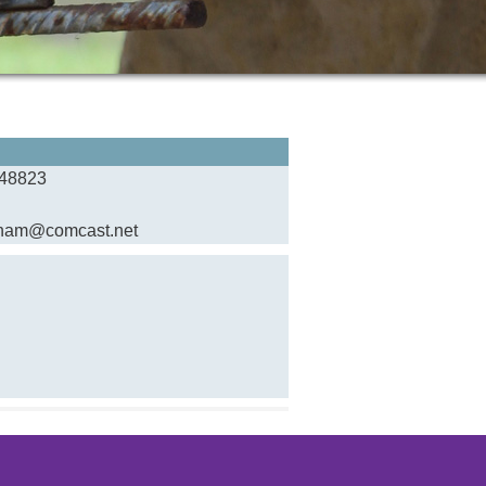
 48823
graham@comcast.net