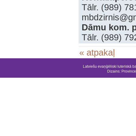
‌Tālr. (989) 7
‌mbdzirnis@g
‍Dāmu kom. 
‍Tālr. (989) 7
« atpakaļ
Latviešu evaņģēliski luteriskā b
Dizains:
Province