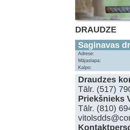
DRAUDZE
Saginavas d
Adrese:
Mājaslapa:
Kalpo:
Draudzes kon
Tālr. (517) 7
Priekšnieks V
Tālr. (810) 6
vitolsdds@co
‌Kontaktpers