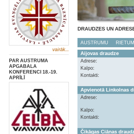
DRAUDZES UN ADRES
AUSTRUMU
RIETU
vairāk...
Aijovas draudze
PAR AUSTRUMA
Adrese:
APGABALA
Kalpo:
KONFERENCI 18.-19.
Kontakti:
APRĪLĪ
Apvienotā Linkolnas 
Adrese:
Kalpo:
Kontakti:
Čikāgas Ciānas draud