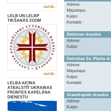
Adrese:
vairāk...
Mājaslapa:
LELB UN LELBP
Kalpo:
TIKŠANĀS ZOOM
Kontakti:
Deitonas draudze
Adrese:
Kalpo:
Detroitas Sv. Pāvila d
Adrese:
Mājaslapa:
vairāk...
Kalpo:
LELBA AICINA
Kontakti:
ATBALSTĪT UKRAINAS
FRONTES KAPELĀNA
Grandrapidu draudze
DIENESTU
Adrese:
Kalpo: