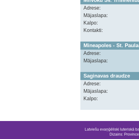
Milvoku Sv. Trīsvienī
Adrese:
Mājaslapa:
Kalpo:
Kontakti:
Mineapoles - St. Paul
Adrese:
Mājaslapa:
Saginavas draudze
Adrese:
Mājaslapa:
Kalpo:
Latviešu evaņģēliski luteriskā b
Dizains:
Province