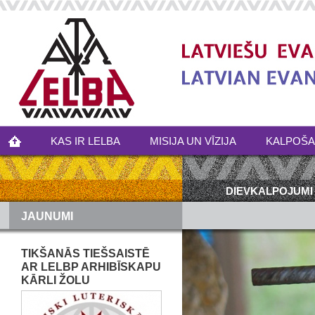
KAS IR LELBA
MISIJA UN VĪZIJA
KALPOŠ
DIEVKALPOJUMI
JAUNUMI
TIKŠANĀS TIEŠSAISTĒ
AR LELBP ARHIBĪSKAPU
KĀRLI ŽOLU