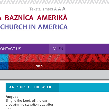
A
A
Teksta izmērs
A
ONTACT US
LV
|
EN
LINKS
SCRIPTURE OF THE WEEK
August
Sing to the Lord, all the earth;
proclaim his salvation day after
day.