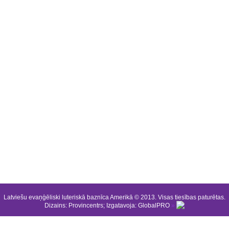
Latviešu evaņģēliski luteriskā baznīca Amerikā © 2013. Visas tiesības paturētas.
Dizains:
Provincentrs
; Izgatavoja:
GlobalPRO
»