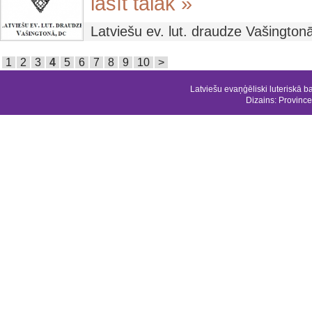
lasīt tālāk »
Latviešu ev. lut. draudze Vašingto
1
2
3
4
5
6
7
8
9
10
>
Latviešu evaņģēliski luteriskā b
Dizains:
Province