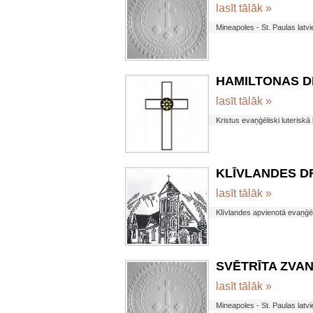
lasīt tālāk »
Mineapoles - St. Paulas latvi
HAMILTONAS DR
lasīt tālāk »
Kristus evaņģēliski luterisk
KLĪVLANDES DRA
lasīt tālāk »
Klīvlandes apvienotā evaņģēl
SVĒTRĪTA ZVANI
lasīt tālāk »
Mineapoles - St. Paulas latvi