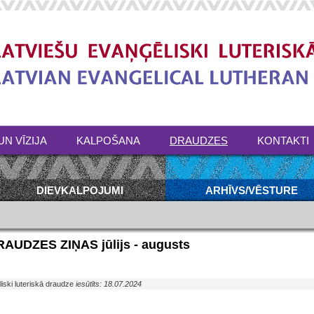
UN VĪZIJA
KALPOŠANA
DRAUDZES
KONTAKTI
DIEVKALPOJUMI
ARHĪVS/VĒSTURE
UDZES ZIŅAS jūlijs - augusts
iski luteriskā draudze
iesūtīts: 18.07.2024