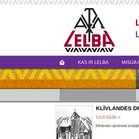
KAS IR LELBA
MISIJA 
KLĪVLANDES DRA
lasīt tālāk »
Klīvlandes apvienotā evaņģēl