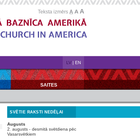
A
A
Teksta izmērs
A
LV
|
EN
SAITES
SVĒTIE RAKSTI NEDĒĻAI
Augusts
2. augusts - desmitā svētdiena pēc
Vasarsvētkiem