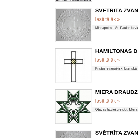
SVĒTRĪTA ZVANI 
lasīt tālāk »
Mineapoles - St. Paulas latvi
HAMILTONAS DRA
lasīt tālāk »
Kristus evaņģēliski luterisk
MIERA DRAUDZES
lasīt tālāk »
Otavas latviešu ev.lut. Mier
SVĒTRĪTA ZVANI