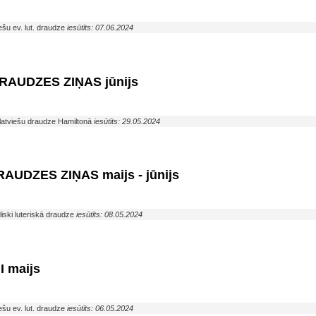
ešu ev. lut. draudze
iesūtīts: 07.06.2024
AUDZES ZIŅAS jūnijs
ā latviešu draudze Hamiltonā
iesūtīts: 29.05.2024
UDZES ZIŅAS maijs - jūnijs
iski luteriskā draudze
iesūtīts: 08.05.2024
 maijs
ešu ev. lut. draudze
iesūtīts: 06.05.2024