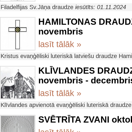
Filadelfijas Sv.Jāņa draudze
iesūtīts: 01.11.2024
HAMILTONAS DRAUD
novembris
lasīt tālāk »
Kristus evaņģēliski luteriskā latviešu draudze Ham
KLĪVLANDES DRAUDZ
novembris - decembri
lasīt tālāk »
Klīvlandes apvienotā evaņģēliski luteriskā draudz
SVĒTRĪTA ZVANI okto