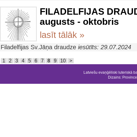
FILADELFIJAS DRAU
augusts - oktobris
lasīt tālāk »
Filadelfijas Sv.Jāņa draudze
iesūtīts: 29.07.2024
1
2
3
4
5
6
7
8
9
10
>
Latviešu evaņģēliski luteriskā b
Dizains:
Province