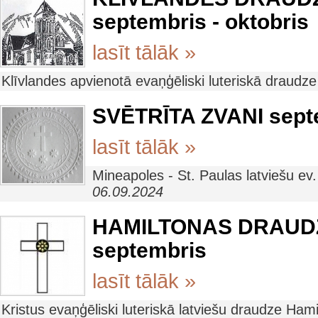
septembris - oktobris
lasīt tālāk »
Klīvlandes apvienotā evaņģēliski luteriskā draudz
SVĒTRĪTA ZVANI sept
lasīt tālāk »
Mineapoles - St. Paulas latviešu ev
06.09.2024
HAMILTONAS DRAUD
septembris
lasīt tālāk »
Kristus evaņģēliski luteriskā latviešu draudze Ham