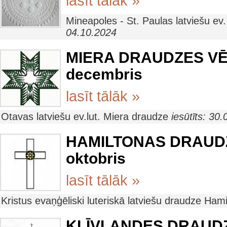
lasīt tālāk »
Mineapoles - St. Paulas latviešu ev
04.10.2024
MIERA DRAUDZES VĒST
decembris
lasīt tālāk »
Otavas latviešu ev.lut. Miera draudze
iesūtīts: 30
HAMILTONAS DRAUD
oktobris
lasīt tālāk »
Kristus evaņģēliski luteriskā latviešu draudze Ham
KLĪVLANDES DRAUDZ