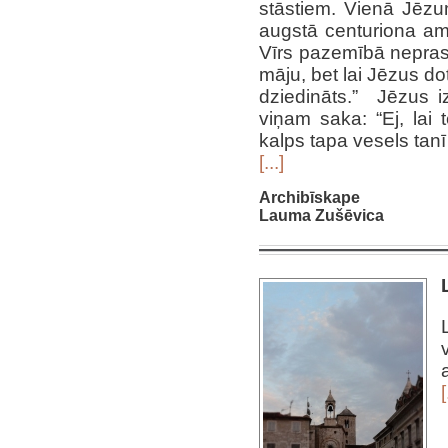
stāstiem. Vienā Jēzum
augstā centuriona ama
Vīrs pazemībā neprasa
māju, bet lai Jēzus do
dziedināts.” Jēzus iz
viņam saka: “Ej, lai 
kalps tapa vesels tanī
[...]
Archibīskape
Lauma Zušēvica
[