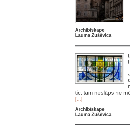
Archibīskape
Lauma Zušēvica
tic, tam neslāps ne m
[...]
Archibīskape
Lauma Zušēvica