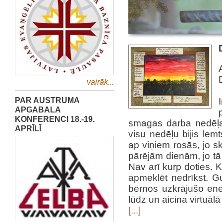
vairāk...
PAR AUSTRUMA
APGABALA
KONFERENCI 18.-19.
smagas darba nedēļ
APRĪLĪ
visu nedēļu bijis lem
ap viņiem rosās, jo sk
pārējām dienām, jo tā 
Nav arī kurp doties. 
apmeklēt nedrīkst. Gu
bērnos uzkrājušo ener
lūdz un aicina virtuā
[...]