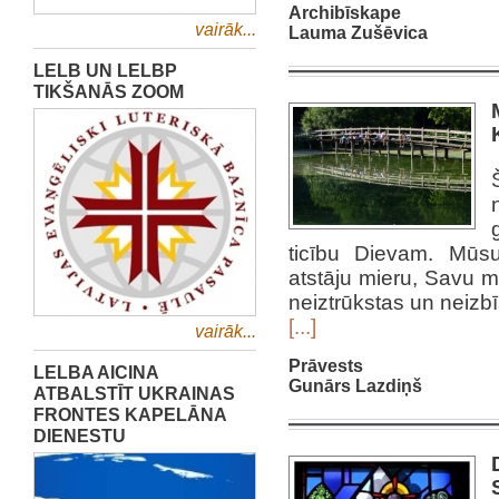
Archibīskape
vairāk...
Lauma Zušēvica
LELB UN LELBP
TIKŠANĀS ZOOM
ticību Dievam. Mūsu
atstāju mieru, Savu mi
neiztrūkstas un neizb
[...]
vairāk...
Prāvests
LELBA AICINA
Gunārs Lazdiņš
ATBALSTĪT UKRAINAS
FRONTES KAPELĀNA
DIENESTU