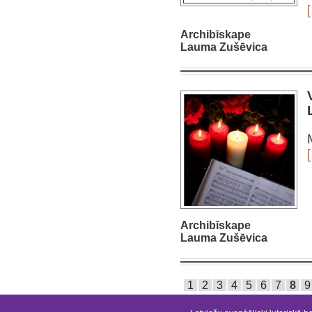
[
Archibīskape
Lauma Zušēvica
[
Archibīskape
Lauma Zušēvica
1
2
3
4
5
6
7
8
9