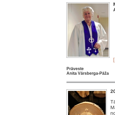
[
Prāveste
Anita Vārsberga-Pāža
2
T
M
n