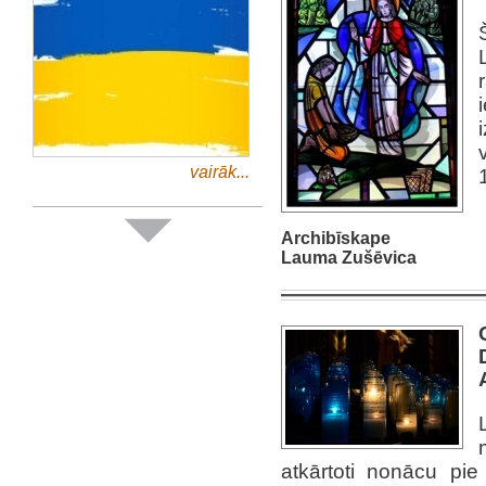
vairāk...
Archibīskape
Lauma Zušēvica
atkārtoti nonācu pi