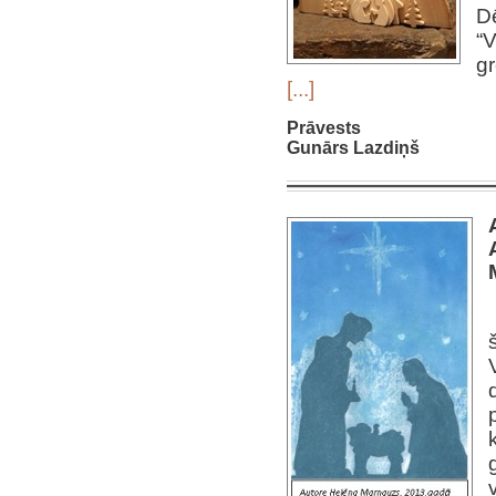
D
“V
gr
[...]
Prāvests
Gunārs Lazdiņš