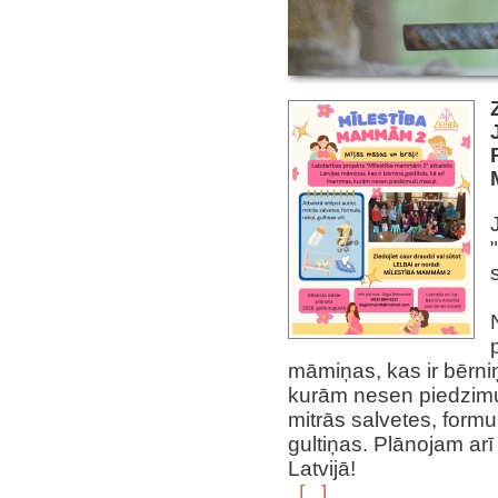
māmiņas, kas ir bērni
kurām nesen piedzimuši
mitrās salvetes, formul
gultiņas. Plānojam arī
Latvijā!
[...]