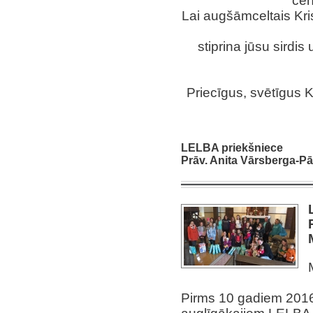
cer
Lai augšāmceltais Kris
stiprina jūsu sirdi
Priecīgus, svētīgus 
LELBA priekšniece
Prāv. Anita Vārsberga-P
Pirms 10 gadiem 2016.