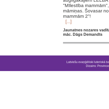
auglīgākajiem LELBA 
"Mīlestība mammām", 
māmiņas. Šovasar nori
mammām 2"!
[...]
Jaunatnes nozares vadīt
māc. Dāgs Demandts
Latviešu evaņģēliski luteriskā b
Dizains:
Province