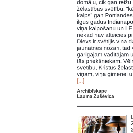
domāju, cik gan reižu 
žēlastības svētību: “k
kalps” gan Portlandes,
ilgus gadus Indi
anapol
viņa kalpošanu un LEL
nekad nav atteicies p
Dievs ir svētījis viņ
jaunatnes nozari, tad
garīgajam vadītājam u
tās priekšniekam. Vēl
svētību, Kristus žēla
viņam, viņa ģimenei u
[...]
Archibīskape
Lauma Zušēvica