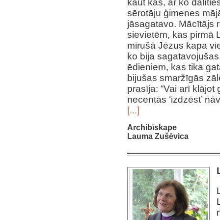
kaut kas, ar ko dalīti
sērotāju ģimenes mājā.
jāsagatavo. Mācītājs ra
sievietēm, kas pirmā L
mirušā Jēzus kapa vi
ko bija sagatavojušas.
ēdieniem, kas tika ga
bijušas smaržīgās zāl
prasīja: “Vai arī klājo
necentās ‘izdzēst’ nā
[...]
Archibīskape
Lauma Zušēvica