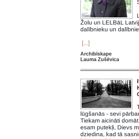
Žolu un LELBāL Latvij
dalībnieku un dalībnie
‌
[...]
Archibīskape
Lauma Zušēvica
lūgšanās - sevi pārbau
Tiekam aicināti domāt 
esam putekļi, Dievs m
dziedina, kad tā sasn