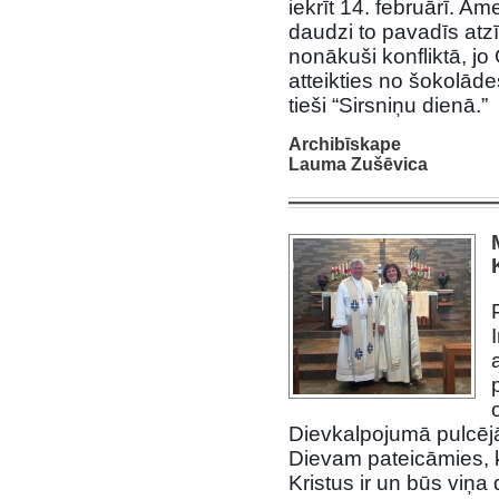
iekrīt 14. februārī. Am
daudzi to pavadīs atz
nonākuši konfliktā, jo
atteik
ties no šokolādes
tieši “Sirsniņu dienā.”
Archibīskape
Lauma Zušēvica
Dievkalpojumā pulcēj
Dievam pateicāmies, ka
Kristus ir un būs viņa