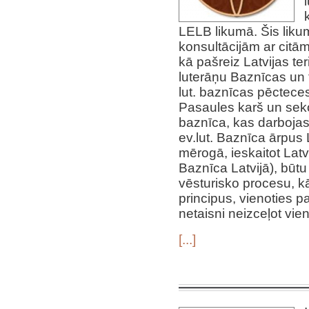
LELB likumā. Šis likum
konsultācijām ar citā
kā pašreiz Latvijas ter
luterāņu Baznīcas un t
lut. baznīcas pēctece
Pasaules karš un sekoj
baznīca, kas darbojas 
ev.lut. Baznīca ārpus
mērogā, ieskaitot Latv
Baznīca Latvijā), būtu
vēsturisko procesu, kā
principus, vienoties p
netaisni neizceļot vien
[...]