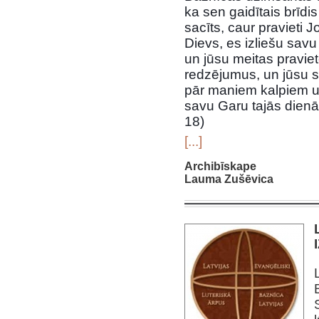
ka sen gaidītais brīdis
sacīts, caur pravieti 
Dievs, es izliešu savu
un jūsu meitas praviet
redzējumus, un jūsu s
pār maniem kalpiem 
savu Garu tajās dienās
18)
[...]
Archibīskape
Lauma Zušēvica