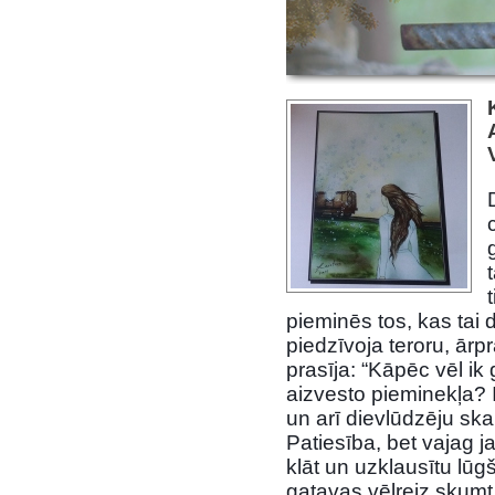
pieminēs tos, kas tai
piedzīvoja teroru, ārp
prasīja: “Kāpēc vēl ik
ai
zvesto pieminekļa? I
un arī dievlūdzēju ska
Patiesība, bet vajag ja
klāt un uzklausītu lūgš
gatavas vēlreiz skumt, 