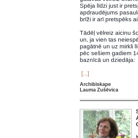
Spēja līdzi just ir pret
apdraudējums pasaule
brīži ir arī pretspēks a
Tādēļ vēlreiz aicinu š
un, ja vien tas neiesp
pagātnē un uz mirkli lī
pēc sešiem gadiem 14.
baznīcā un dziedāja:
‌
[...]
Archibīskape
Lauma Zušēvica