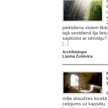
piektdiena viņiem lik
tajā sestdienā lija li
saplūstot ar sērotāju?
[...]
Archibīskape
Lauma Zušēvica
mīļie draudzes locekļi
ceļojums uz kapsētu. 