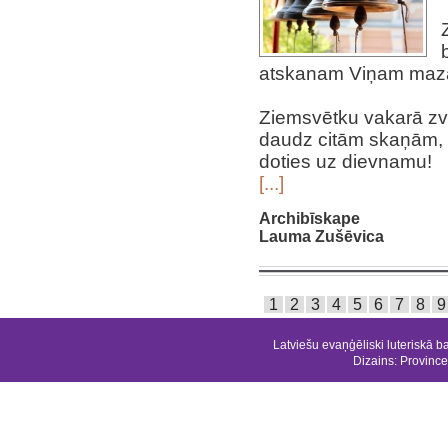
atskanam Viņam mazam
Ziemsvētku vakarā z
daudz citām skaņām, u
doties uz dievnamu!
[...]
Archibīskape
Lauma Zušēvica
1
2
3
4
5
6
7
8
9
Latviešu evaņģēliski luteriskā b
Dizains:
Province