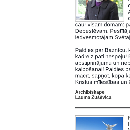
caur visām domām: pa
Debestēvam, Pestītā
iedvesmotājam Svēt
Paldies par Baznīcu, 
kādreiz pati nespēju!
apstiprinājumu un nep
kalpošanai! Paldies p
mācīt, sapņot, kopā k
Kristus mīlestības un 
Archibīskape
Lauma Zušēvica