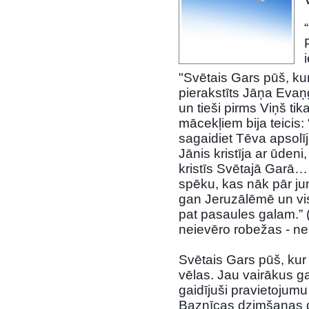
"Svētais Gars pūš, kur
pierakstīts Jāņa Eva
un tieši pirms Viņš ti
mācekļiem bija teicis:
sagaidiet Tēva apsolīj
Jānis kristīja ar ūden
kristīs Svētajā Garā…
spēku, kas nāk pār jum
gan Jeruzālēmē un vis
pat pasaules galam.” 
neievēro robežas - ne
Svētais Gars pūš, kur 
vēlas. Jau vairākus g
gaidījuši pravietojumu
Baznīcas dzimšanas di