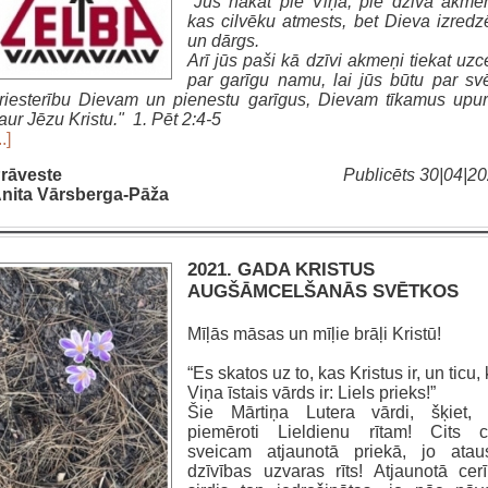
"Jūs nākat pie Viņa, pie dzīvā akme
kas cilvēku atmests, bet Dieva izredz
un dārgs.
Arī jūs paši kā dzīvi akmeņi tiekat uzce
par garīgu namu, lai jūs būtu par sv
riesterību Dievam un pienestu garīgus, Dievam tīkamus upu
aur Jēzu Kristu." 1. Pēt 2:4-5
..]
rāveste
Publicēts 30|04|2
nita Vārsberga-Pāža
2021. GADA KRISTUS
AUGŠĀMCELŠANĀS SVĒTKOS
Mīļās māsas un mīļie brāļi Kristū!
“Es skatos uz to, kas Kristus ir, un ticu,
Viņa īstais vārds ir: Liels prieks!”
Šie Mārtiņa Lutera vārdi, šķiet, 
piemēroti Lieldienu rītam! Cits c
sveicam atjaunotā priekā, jo atau
dzīvības uzvaras rīts! Atjaunotā cer