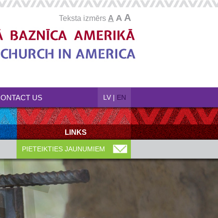
A
A
Teksta izmērs
A
ONTACT US
LV
|
EN
LINKS
PIETEIKTIES JAUNUMIEM