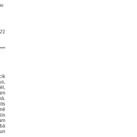
mu
021
cik
us,
ēl,
kām
mā.
its
nē
mūs
šām
rbā
 un