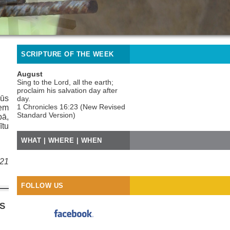
SCRIPTURE OF THE WEEK
August
Sing to the Lord, all the earth;
proclaim his salvation day after
mūs
day.
1 Chronicles 16:23 (New Revised
iem
Standard Version)
ā,
ītu
WHAT | WHERE | WHEN
021
FOLLOW US
AS