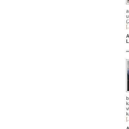
a
u
(
[.
A
L
b
k
v
k
[.
A