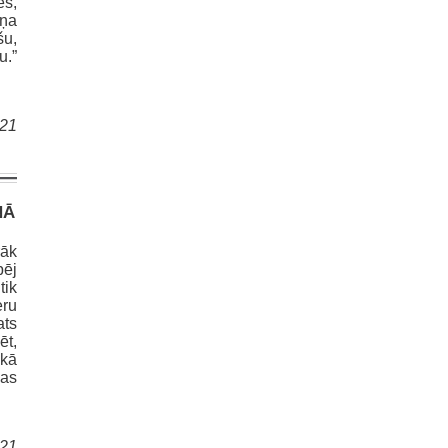
es,
iņa
šu,
u.”
021
NĀ
rāk
pēj
tik
eru
ats
ēt,
 kā
vas
021