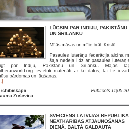
LŪGSIM PAR INDIJU, PAKISTĀNU
UN ŠRILANKU
Mīļās māsas un mīļie brāļi Kristū!
Pasaules luterāņu federācija aicina 
šajā nedēļā līdz ar pasaules luterāņ
ūgt par Indiju, Pakistānu un Šrilanku. Mājas lap
utheranworld.org ievietoti materiāli ar ko dalos, lai tie ievad
ūsu pārdomas un lūgšanas.
..]
rchibīskape
Publicēts 11|05|2
auma Zuševica
SVEICIENS LATVIJAS REPUBLIK
NEATKARĪBAS ATJAUNOŠANAS
DIENĀ, BALTĀ GALDAUTA