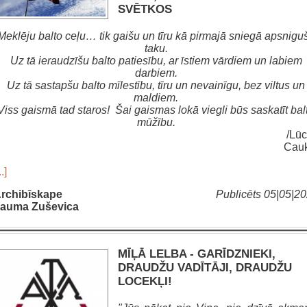
SVĒTKOS
Meklēju balto ceļu… tik gaišu un tīru kā pirmajā sniegā apsnigu
taku.
Uz tā ieraudzīšu balto patiesību, ar īstiem vārdiem un labiem
darbiem.
Uz tā sastapšu balto mīlestību, tīru un nevainīgu, bez viltus un
maldiem.
Viss gaismā tad staros! Šai gaismas lokā viegli būs saskatīt bal
mūžību.
/Lūcij
Cauk
..]
rchibīskape
Publicēts 05|05|2
auma Zuševica
MĪĻĀ LELBA - GARĪDZNIEKI,
DRAUDŽU VADĪTĀJI, DRAUDŽU
LOCEKĻI!