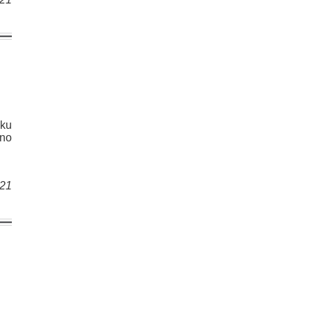
ēku
 no
021