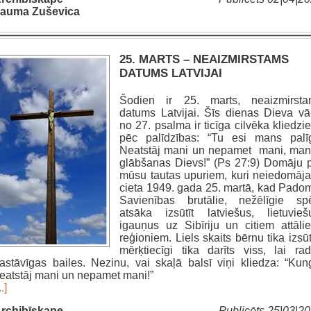
auma Zuševica
25. MARTS – NEAIZMIRSTAMS
DATUMS LATVIJAI
Šodien ir 25. marts, neaizmirsta
datums Latvijai. Šīs dienas Dieva vā
no 27. psalma ir ticīga cilvēka kliedzi
pēc palīdzības: “Tu esi mans palī
Neatstāj mani un nepamet mani, ma
glābšanas Dievs!” (Ps 27:9) Domāju 
mūsu tautas upuriem, kuri neiedomāj
cieta 1949. gada 25. martā, kad Pado
Savienības brutālie, nežēlīgie sp
atsāka izsūtīt latviešus, lietuvieš
igauņus uz Sibīriju un citiem attāl
reģioniem. Liels skaits bērnu tika izsūtī
mērķtiecīgi tika darīts viss, lai rad
astāvīgas bailes. Nezinu, vai skaļā balsī viņi kliedza: “Kun
eatstāj mani un nepamet mani!”
..]
rchibīskape
Publicēts 25|03|2