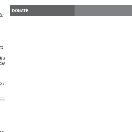
DONATE
šu
to
a
a/
021