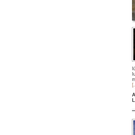
l
l
m
[.
A
L