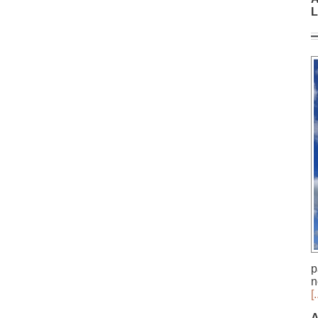
L
p
n
[.
A