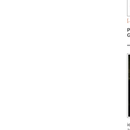
[.
P
G
i
a