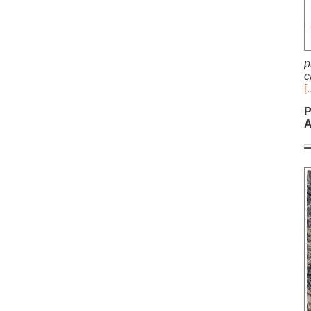
p
c
[.
P
A