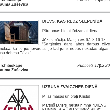
auma Zuševica
DIEVS, KAS REDZ SLEPENĪBĀ
Pārdomas Lielai lūdzamai dienai.
Jēzus mācīja: Mateja ev. 6:1-8,16-18;
“Sargieties darīt labos darbus cilv
riekšā, ka tie jūs ievērotu, jo tad jums nebūs nekādas algas
ūsu debesu Tēva."
..]
rchibīskape
Publicēts 17|02|2
auma Zuševica
UZRUNA ZVAIGZNES DIENĀ
Mīļās māsas un brāļi Kristū!
Mārtiņš Luters raksta himnā “DIEVS
KUNGS IR MŪSU STIPRĀ PILS”,