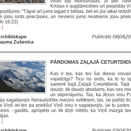
sirdis top iedrošinātas, jo pēc nāv
Kristus ir augšāmcēlies un piepildās V
psolījums: “Tāpat arī jums tagad ir bēdas, bet es jūs atkal redzē
n jūsu sirds priecāsies, un neviens jums neatņems jūsu priek
Jņ 16:22)
..]
rchibīskape
Publicēts 04|04|2
auma Zuševica
PĀRDOMAS ZAĻAJĀ CETURTDIE
Kas ir tas, kas tev šai dienai visvai
vajadzīgs? Ticu no sirds, ka to tu s
saņemt šajā Zaļajā Ceturtdienā. Tajā 
daudz, tik daudz atrodams, kas nes mi
un stiprinājumu. Tas, ka Jēzus visu P
ija sagatavojis Neraudzētās maizes svētkiem, tas, lai palīdz tic
a Viņš iet tev pa priekšu! Viņš visu ir sagatavojis, lai tu justos
iesis - gaidīts, aprūpēts un tik dziļi mīlēts, ka Viņš mazgā ta
ājas.
..]
rchibīskape
Publicēts 02|04|2