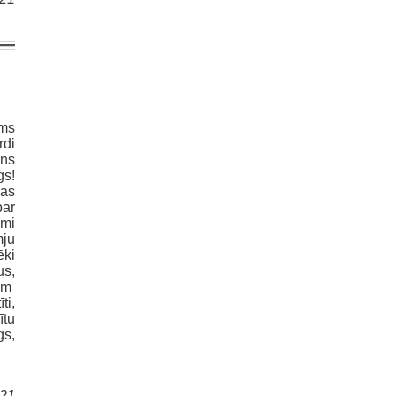
ms
rdi
ens
gs!
nas
par
ami
mju
ēki
us,
iem
ti,
ītu
gs,
021