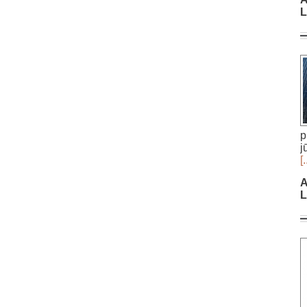
L
p
j
[.
A
L