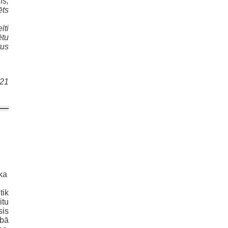
ns,
ēts
lti
ētu
rus
021
 ka
tik
itu
sis
ībā