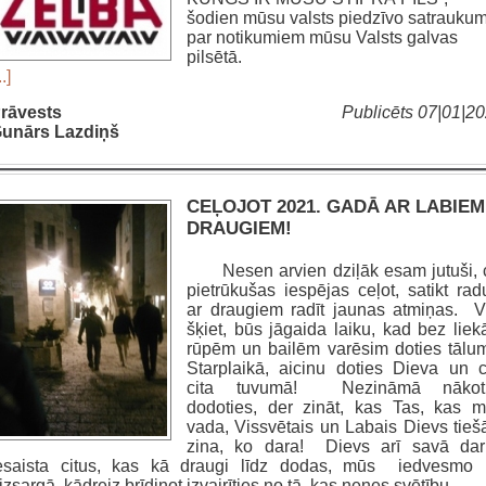
šodien mūsu valsts piedzīvo satrauku
par notikumiem mūsu Valsts galvas
pilsētā.
..]
rāvests
Publicēts 07|01|2
unārs Lazdiņš
CEĻOJOT 2021. GADĀ AR LABIEM
DRAUGIEM!
Nesen arvien dziļāk esam jutuši, 
pietrūkušas iespējas ceļot, satikt rad
ar draugiem radīt jaunas atmiņas. V
šķiet, būs jāgaida laiku, kad bez lie
rūpēm un bailēm varēsim doties tālu
Starplaikā, aicinu doties Dieva un c
cita tuvumā! Nezināmā nākot
dodoties, der zināt, kas Tas, kas 
vada, Vissvētais un Labais Dievs tie
zina, ko dara! Dievs arī savā da
esaista citus, kas kā draugi līdz dodas, mūs iedvesmo
izsargā, kādreiz brīdinot izvairīties no tā, kas nenes svētību.